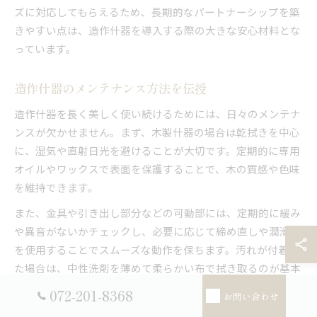
ズに対応してもらえるため、長期的なパートナーシップを築
きやすい点は、造作什器を導入する際の大きな安心材料とな
っています。
造作什器のメンテナンス方法を伝授
造作什器を長く美しく使い続けるためには、日々のメンテナ
ンスが欠かせません。まず、木製什器の場合は乾拭きを中心
に、湿気や直射日光を避けることが大切です。定期的に専用
オイルやワックスで表面を保護することで、木の質感や色味
を維持できます。
また、金具や引き出し部分などの可動部には、定期的に緩み
や異音がないかチェックし、必要に応じて締め直しや潤滑油
を使用することでスムーズな動作を保ちます。汚れが付着し
た場合は、中性洗剤を薄めて柔らかい布で拭き取るのが基本
です。強いアルコールや研磨剤は、素材を傷める恐れがある
072-201-8368
お問い合わせ
ため注意しましょう。