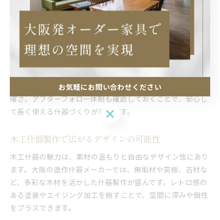
実績と確かな技術力です。過去の施工事例や対応可能な素
材・仕上げのバリエーションを確認し、自分の理想に近いテ
イストを実現できるか判断しましょう。
また、設計段階から現場の状況を丁寧にヒアリングし、細部
までこだわりに応えてくれる対応力も重要です。大阪府内に
は、木工什器製作を得意とする工房や、レトロなデザインに
強みを持つメーカーが多数存在します。見積もりや納期の明
お気軽にお問い合わせください
確さ、アフターフォロー体制も確認しておくことで、安心し
お気軽にお問い合わせください
て長く使える什器づくりが可能です。
木工什器製作で広がるデザインの可能性
木工什器の魅力は、素材の温もりと自由なデザイン性にあり
ます。大阪の造作什器メーカーでは、無垢材や突板、古材な
ど、多彩な木材を活かした什器製作が盛んです。レトロ感の
ある塗装やエイジング加工を施すことで、空間に深みや個性
をプラスできます。