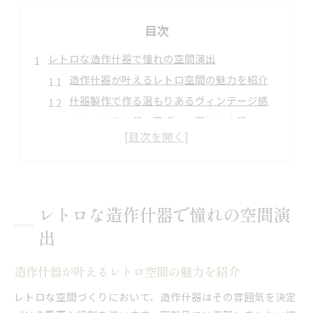
目次
レトロな造作什器で憧れの空間演出
造作什器が叶えるレトロ空間の魅力を紹介
什器製作で作る温もりあるヴィンテージ感
大阪の造作什器で理想の雰囲気を実現
既製品にはない造作什器の特別な存在感
造作什器で演出する個性的なレトロスタイル
大阪府で叶うこだわり造作什器活用法
大阪で選ぶ造作什器の活用事例を解説
レトロな造作什器で憧れの空間演
造作什器メーカーと相談するポイント
出
オーダー家具と造作什器の違いと魅力
什器製作の流れと大阪ならではの工夫
造作什器が叶えるレトロ空間の魅力を紹介
大阪の家具工房が提案する活用アイデア
レトロな空間づくりにおいて、造作什器はその雰囲気を決定
別注家具と造作什器の魅力に迫る一歩