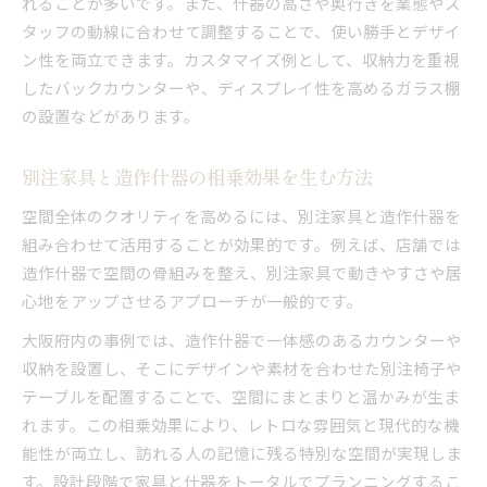
れることが多いです。また、什器の高さや奥行きを業態やス
タッフの動線に合わせて調整することで、使い勝手とデザイ
ン性を両立できます。カスタマイズ例として、収納力を重視
したバックカウンターや、ディスプレイ性を高めるガラス棚
の設置などがあります。
別注家具と造作什器の相乗効果を生む方法
空間全体のクオリティを高めるには、別注家具と造作什器を
組み合わせて活用することが効果的です。例えば、店舗では
造作什器で空間の骨組みを整え、別注家具で動きやすさや居
心地をアップさせるアプローチが一般的です。
大阪府内の事例では、造作什器で一体感のあるカウンターや
収納を設置し、そこにデザインや素材を合わせた別注椅子や
テーブルを配置することで、空間にまとまりと温かみが生ま
れます。この相乗効果により、レトロな雰囲気と現代的な機
能性が両立し、訪れる人の記憶に残る特別な空間が実現しま
す。設計段階で家具と什器をトータルでプランニングするこ