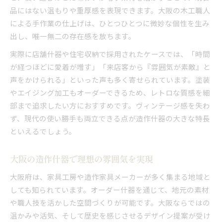
品にはない温もりや重厚感を表現できます。大阪の木工職人
家具工房に相談する際の具体的アドバイス
による手作業の仕上げは、ひとつひとつに微妙な個性を生み
造作什器の見積もり依頼時の注意点
出し、唯一無二の存在感を放ちます。
永く愛着持てる造作什器の選び方
実際に店舗什器や住宅収納で採用されたケースでは、「時間
造作什器が長持ちする理由とその秘訣
が経つほどに愛着が増す」「来店客から『雰囲気が素敵』と
大阪の家具工房で相談するメリット
声をかけられる」といった声も多く寄せられています。塗装
造作什器のメンテナンス方法を伝授
やエイジング加工もオーダーできるため、レトロな質感を細
オーダー什器が空間に与える愛着効果
部まで追求したい方におすすめです。ヴィンテージ感を失わ
造作什器で日常が豊かになるポイント
ず、現代の使い勝手も両立できる点が造作什器の大きな特長
といえるでしょう。
大阪の造作什器で理想の雰囲気を実現
大阪府は、家具工房や造作家具メーカーが多く集まる地域と
しても知られています。オーダー什器を通じて、地元の素材
や職人技を活かした空間づくりが可能です。大阪ならではの
温かみや活気、そして歴史を感じさせるデザイン提案が受け