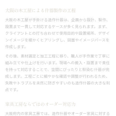
大阪の木工屋による什器製作の工程
大阪の木工屋が手掛ける造作什器は、企画から設計、製作、
設置まで一貫して対応するケースが多く見られます。まず、
クライアントとの打ち合わせで使用目的や設置場所、デザイ
ンイメージを細かくヒアリングし、図面やイメージパースを
作成します。
その後、素材選定と加工工程に移り、職人が手作業で丁寧に
組み立てや仕上げを行います。現場への搬入・設置まで責任
を持って対応することで、空間にぴったりと馴染む什器が完
成します。工程ごとに細やかな確認や調整が行われるため、
失敗やトラブルを未然に防ぎやすいのも造作什器の大きな利
点です。
家具工房ならではのオーダー対応力
大阪府内の家具工房では、造作什器やオーダー家具に対する