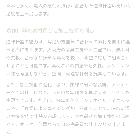
た声も多く、職人の感性と技術が融合した造作什器は高い満
足度を生み出します。
造作什器の素材選びと加工技術の利点
造作什器の魅力は、用途や雰囲気に合わせて素材を自由に選
べる点にあります。大阪府の家具工房や木工屋では、無垢材
や突板、合板など多彩な素材を扱い、希望に応じて組み合わ
せることも可能です。素材ごとの質感や耐久性、メンテナン
ス性を考慮しながら、空間に最適な什器を提案しています。
また、加工技術の進化により、曲線や細かな装飾、アンティ
ーク風の仕上げなど、レトロな雰囲気を再現するデザインも
実現できます。例えば、経年変化を活かすオイルフィニッシ
ュや、手作業によるエイジング加工を施すことで、味わい深
い表情を持つ什器が完成します。素材選びと加工技術の両面
から、オーダー什器ならではの高品質な仕上がりが叶いま
す。