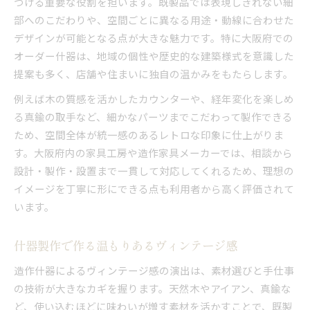
づける重要な役割を担います。既製品では表現しきれない細
別注家具と造作什器の違いを徹底解説
部へのこだわりや、空間ごとに異なる用途・動線に合わせた
デザインが可能となる点が大きな魅力です。特に大阪府での
大阪の造作什器メーカー選びの基準
オーダー什器は、地域の個性や歴史的な建築様式を意識した
木工什器製作で広がるデザインの可能性
提案も多く、店舗や住まいに独自の温かみをもたらします。
造作什器が叶える理想のカスタマイズ
例えば木の質感を活かしたカウンターや、経年変化を楽しめ
別注家具と造作什器の相乗効果を生む方法
る真鍮の取手など、細かなパーツまでこだわって製作できる
職人技が光る木工什器製作の実際
ため、空間全体が統一感のあるレトロな印象に仕上がりま
木工什器製作で感じる職人のこだわり
す。大阪府内の家具工房や造作家具メーカーでは、相談から
造作什器の素材選びと加工技術の利点
設計・製作・設置まで一貫して対応してくれるため、理想の
大阪の木工屋による什器製作の工程
イメージを丁寧に形にできる点も利用者から高く評価されて
家具工房ならではのオーダー対応力
います。
造作什器で実現する高品質な仕上がり
什器製作で作る温もりあるヴィンテージ感
オーダー什器を選ぶ際のポイント紹介
造作什器選びで失敗しないための工夫
造作什器によるヴィンテージ感の演出は、素材選びと手仕事
大阪のオーダー家具と什器製作の注目点
の技術が大きなカギを握ります。天然木やアイアン、真鍮な
ど、使い込むほどに味わいが増す素材を活かすことで、既製
造作什器メーカーの実績と選び方