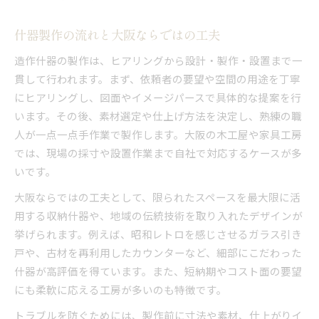
什器製作の流れと大阪ならではの工夫
造作什器の製作は、ヒアリングから設計・製作・設置まで一
貫して行われます。まず、依頼者の要望や空間の用途を丁寧
にヒアリングし、図面やイメージパースで具体的な提案を行
います。その後、素材選定や仕上げ方法を決定し、熟練の職
人が一点一点手作業で製作します。大阪の木工屋や家具工房
では、現場の採寸や設置作業まで自社で対応するケースが多
いです。
大阪ならではの工夫として、限られたスペースを最大限に活
用する収納什器や、地域の伝統技術を取り入れたデザインが
挙げられます。例えば、昭和レトロを感じさせるガラス引き
戸や、古材を再利用したカウンターなど、細部にこだわった
什器が高評価を得ています。また、短納期やコスト面の要望
にも柔軟に応える工房が多いのも特徴です。
トラブルを防ぐためには、製作前に寸法や素材、仕上がりイ