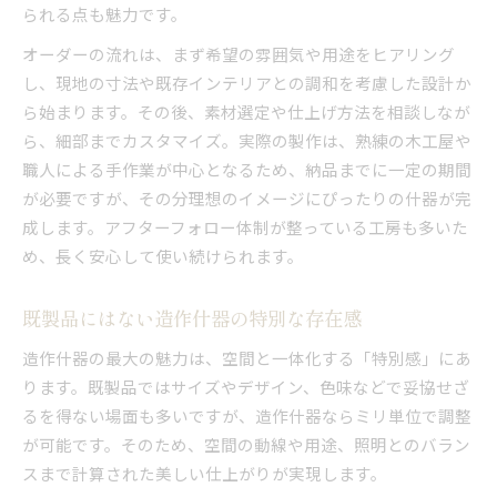
られる点も魅力です。
オーダーの流れは、まず希望の雰囲気や用途をヒアリング
し、現地の寸法や既存インテリアとの調和を考慮した設計か
ら始まります。その後、素材選定や仕上げ方法を相談しなが
ら、細部までカスタマイズ。実際の製作は、熟練の木工屋や
職人による手作業が中心となるため、納品までに一定の期間
が必要ですが、その分理想のイメージにぴったりの什器が完
成します。アフターフォロー体制が整っている工房も多いた
め、長く安心して使い続けられます。
既製品にはない造作什器の特別な存在感
造作什器の最大の魅力は、空間と一体化する「特別感」にあ
ります。既製品ではサイズやデザイン、色味などで妥協せざ
るを得ない場面も多いですが、造作什器ならミリ単位で調整
が可能です。そのため、空間の動線や用途、照明とのバラン
スまで計算された美しい仕上がりが実現します。