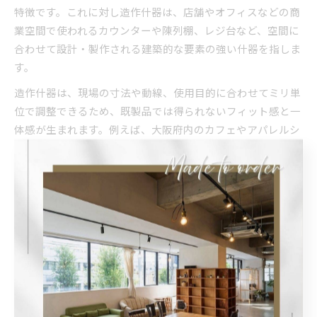
特徴です。これに対し造作什器は、店舗やオフィスなどの商
業空間で使われるカウンターや陳列棚、レジ台など、空間に
合わせて設計・製作される建築的な要素の強い什器を指しま
す。
造作什器は、現場の寸法や動線、使用目的に合わせてミリ単
位で調整できるため、既製品では得られないフィット感と一
体感が生まれます。例えば、大阪府内のカフェやアパレルシ
ョップでは、壁面の形状や配線位置に合わせた造作什器を採
用することで、空間全体の統一感と機能性を高めています。
別注家具は持ち運びや設置の自由度が高い一方、造作什器は
その場に固定して使うケースが多く、空間デザインの核とな
る存在です。
大阪の造作什器メーカー選びの基準
大阪で造作什器を依頼する際は、メーカー選びが空間づくり
の成否を大きく左右します。第一に重視したいのは、豊富な