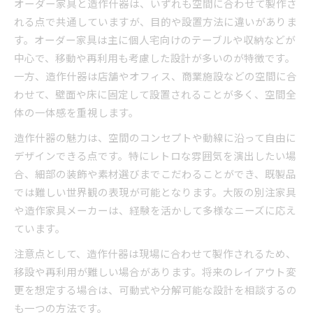
オーダー家具と造作什器は、いずれも空間に合わせて製作さ
れる点で共通していますが、目的や設置方法に違いがありま
す。オーダー家具は主に個人宅向けのテーブルや収納などが
中心で、移動や再利用も考慮した設計が多いのが特徴です。
一方、造作什器は店舗やオフィス、商業施設などの空間に合
わせて、壁面や床に固定して設置されることが多く、空間全
体の一体感を重視します。
造作什器の魅力は、空間のコンセプトや動線に沿って自由に
デザインできる点です。特にレトロな雰囲気を演出したい場
合、細部の装飾や素材選びまでこだわることができ、既製品
では難しい世界観の表現が可能となります。大阪の別注家具
や造作家具メーカーは、経験を活かして多様なニーズに応え
ています。
注意点として、造作什器は現場に合わせて製作されるため、
移設や再利用が難しい場合があります。将来のレイアウト変
更を想定する場合は、可動式や分解可能な設計を相談するの
も一つの方法です。