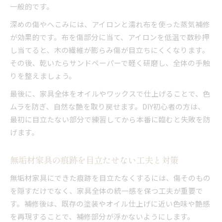
一般的です。
深めの傷やへこみには、アイロンと濡れ布を使った蒸気補修
が効果的です。布を傷部分に当て、アイロンを低温で数秒押
し当てると、木の繊維が膨らみ傷が目立ちにくくなります。
その後、乾いたらサンドペーパーで軽く研磨し、全体の手触
りを整えましょう。
最後に、家具全体をオイルやワックスで仕上げることで、色
ムラを防ぎ、自然な艶を取り戻せます。DIY初心者の方は、
最初に目立たない部分で練習してから本番に臨むと失敗を防
げます。
無垢材家具の痕跡を目立たせない工夫と対策
無垢材家具にできた痕跡を目立たなくするには、傷そのもの
を隠すだけでなく、家具全体の統一感を保つ工夫が重要で
す。補修後は、既存の塗装やオイル仕上げに近い色味や艶感
を再現することで、補修部分が浮かないようにします。