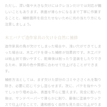
ただし、深い傷や大きな欠けにはクレヨンだけでは対応が難
しいこともあります。表面が滑らかになるまで丁寧に作業す
ることと、補修箇所を目立たせないために光の当たり方にも
注意しましょう。
木工パテで造作家具の欠けを自然に補修
造作家具の角が欠けてしまった場合や、浅い穴ができてしま
った場合は、木工パテを使った補修が効果的です。木工パテ
は粘土状で扱いやすく、乾燥後は削ったり塗装をしたりでき
るため、家具の色や質感に合わせて仕上げることができま
す。
補修方法としては、まず欠けた部分のゴミやささくれを取り
除き、必要に応じて少し湿らせます。次に、パテを指やヘラ
でしっかり埋め込み、表面を平らに整えます。完全に乾いた
後は、サンドペーパーで滑らかに削り、最後に塗装やワック
スで仕上げることで、違和感なく自然な見た目に仕上がりま