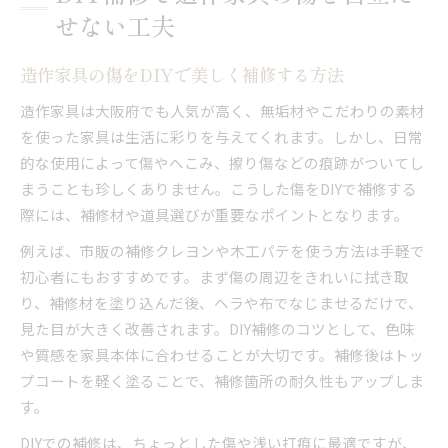
せない工夫
造作家具の傷をDIYで美しく補修する方法
造作家具は大阪府でも人気が高く、無垢材やこだわりの素材
を使った家具は生活に彩りを与えてくれます。しかし、日常
的な使用によって傷やへこみ、擦り傷などの痕跡がついてし
まうことも珍しくありません。こうした傷をDIYで補修する
際には、補修材や道具選びが重要なポイントとなります。
例えば、市販の補修クレヨンや木工パテを使う方法は手軽で
初心者にもおすすめです。まず傷の周辺をきれいに拭き取
り、補修材を塗り込んだ後、ヘラや布でなじませるだけで、
見た目が大きく改善されます。DIY補修のコツとして、色味
や質感を家具本体に合わせることが大切です。補修後はトッ
プコートを軽く塗ることで、補修箇所の耐久性もアップしま
す。
DIYでの補修は、ちょっとした傷や浅い打痕に最適ですが、