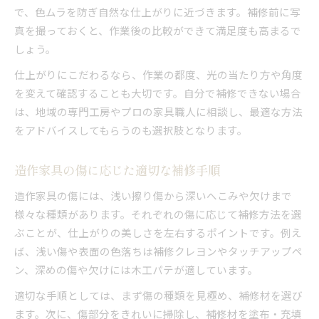
で、色ムラを防ぎ自然な仕上がりに近づきます。補修前に写
真を撮っておくと、作業後の比較ができて満足度も高まるで
しょう。
仕上がりにこだわるなら、作業の都度、光の当たり方や角度
を変えて確認することも大切です。自分で補修できない場合
は、地域の専門工房やプロの家具職人に相談し、最適な方法
をアドバイスしてもらうのも選択肢となります。
造作家具の傷に応じた適切な補修手順
造作家具の傷には、浅い擦り傷から深いへこみや欠けまで
様々な種類があります。それぞれの傷に応じて補修方法を選
ぶことが、仕上がりの美しさを左右するポイントです。例え
ば、浅い傷や表面の色落ちは補修クレヨンやタッチアップペ
ン、深めの傷や欠けには木工パテが適しています。
適切な手順としては、まず傷の種類を見極め、補修材を選び
ます。次に、傷部分をきれいに掃除し、補修材を塗布・充填