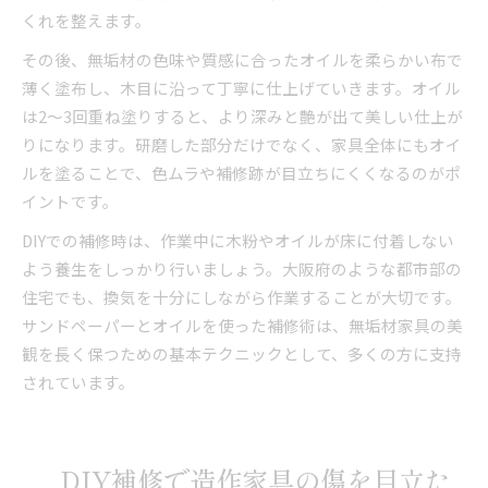
くれを整えます。
その後、無垢材の色味や質感に合ったオイルを柔らかい布で
薄く塗布し、木目に沿って丁寧に仕上げていきます。オイル
は2～3回重ね塗りすると、より深みと艶が出て美しい仕上が
りになります。研磨した部分だけでなく、家具全体にもオイ
ルを塗ることで、色ムラや補修跡が目立ちにくくなるのがポ
イントです。
DIYでの補修時は、作業中に木粉やオイルが床に付着しない
よう養生をしっかり行いましょう。大阪府のような都市部の
住宅でも、換気を十分にしながら作業することが大切です。
サンドペーパーとオイルを使った補修術は、無垢材家具の美
観を長く保つための基本テクニックとして、多くの方に支持
されています。
DIY補修で造作家具の傷を目立た