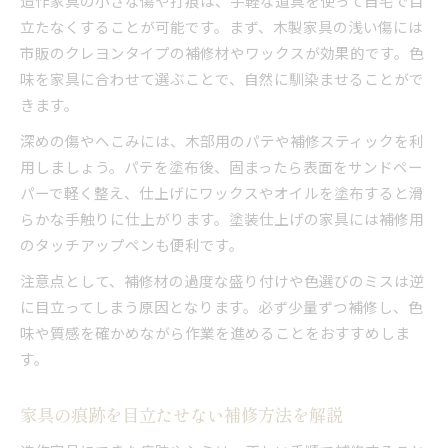
造作家具の小さな傷や打痕は、手軽な道具を使って自宅で目
立たなくすることが可能です。まず、木製家具の浅い傷には
市販のクレヨンタイプの補修材やワックスが効果的です。色
味を家具に合わせて選ぶことで、自然に馴染ませることがで
きます。
深めの傷やへこみには、木部用のパテや補修スティックを利
用しましょう。パテを塗布後、固まったら表面をサンドペー
パーで軽く整え、仕上げにワックスやオイルを塗布すると滑
らかな手触りに仕上がります。塗装仕上げの家具には補修用
のタッチアップペンも便利です。
注意点として、補修材の過度な盛り付けや色選びのミスは逆
に目立ってしまう原因となります。必ず少量ずつ補修し、色
味や質感を確かめながら作業を進めることをおすすめしま
す。
家具の痕跡を目立たせない補修方法を解説