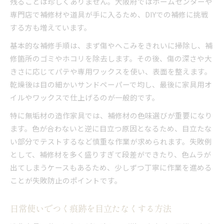
残ることは珍しくありません。大阪府ではホームセンターや
専門店で補修材や道具が手に入るため、DIYでの補修に挑戦
大阪府で信頼できる造作家具工房の見極め方
する方も増えています。
傷や痕跡がつきにくい素材選びの秘訣
理想の造作家具を実現する打ち合わせの注意点
基本的な補修手順は、まず傷やへこみをきれいに掃除し、補
修箇所のゴミやホコリを除去します。その後、傷の深さや大
造作家具の傷対策も意識した設計ポイント
きさに応じてパテや専用ワックスを使い、表面を整えます。
無垢材の家具も安心の日常ケアと補修ポイント
乾燥後は目の細かいサンドペーパーで均し、最後に家具用オ
無垢材造作家具の日常的な傷予防ケア方法
イルやワックスで仕上げるのが一般的です。
造作家具の無垢材に適した補修手順を解説
特に無垢材の造作家具では、補修材の色味選びが重要になり
無垢材家具の痕跡を目立たせない工夫と対策
ます。色が合わないと逆に目立つ原因となるため、目立たな
アイロン補修法で造作家具のへこみを改善
い部分でテストするなど慎重な作業が求められます。失敗例
サンドペーパーとオイルで仕上げる補修術
として、補修材を多く盛りすぎて段差ができたり、色ムラが
DIY補修で造作家具の傷を目立たせない工夫
出てしまうケースもあるため、少しずつ丁寧に作業を進める
造作家具の傷をDIYで美しく補修する方法
ことが失敗防止のポイントです。
補修クレヨンを活用した傷消しのテクニック
日常使いでつく痕跡を目立たなくする方法
木工パテで造作家具の欠けを自然に補修