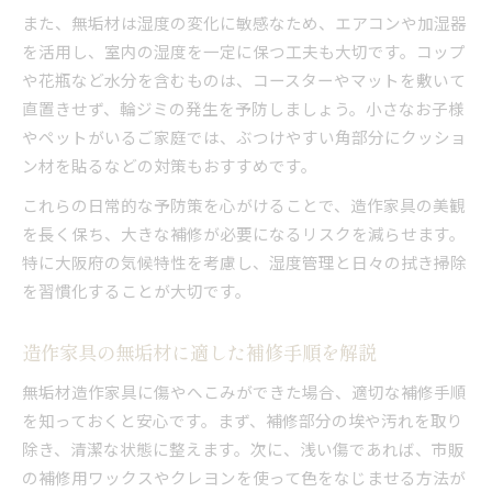
また、無垢材は湿度の変化に敏感なため、エアコンや加湿器
を活用し、室内の湿度を一定に保つ工夫も大切です。コップ
や花瓶など水分を含むものは、コースターやマットを敷いて
直置きせず、輪ジミの発生を予防しましょう。小さなお子様
やペットがいるご家庭では、ぶつけやすい角部分にクッショ
ン材を貼るなどの対策もおすすめです。
これらの日常的な予防策を心がけることで、造作家具の美観
を長く保ち、大きな補修が必要になるリスクを減らせます。
特に大阪府の気候特性を考慮し、湿度管理と日々の拭き掃除
を習慣化することが大切です。
造作家具の無垢材に適した補修手順を解説
無垢材造作家具に傷やへこみができた場合、適切な補修手順
を知っておくと安心です。まず、補修部分の埃や汚れを取り
除き、清潔な状態に整えます。次に、浅い傷であれば、市販
の補修用ワックスやクレヨンを使って色をなじませる方法が