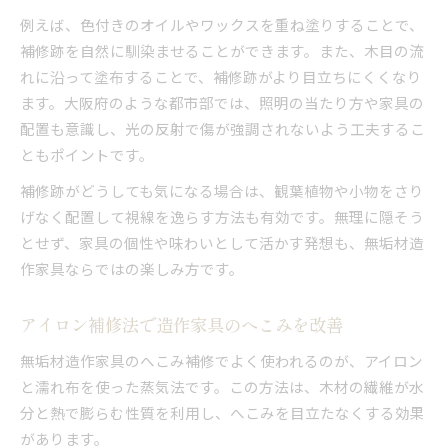
例えば、色付きのオイルやワックスを重ね塗りすることで、
補修跡を自然に馴染ませることができます。また、木目の流
れに沿って塗布することで、補修跡がより目立ちにくくなり
ます。大阪府のような都市部では、照明の当たり方や家具の
配置も意識し、光の反射で傷が強調されないよう工夫するこ
ともポイントです。
補修跡がどうしても気になる場合は、観葉植物や小物をさり
げなく配置して視線を逸らす方法も有効です。無理に隠そう
とせず、家具の個性や味わいとして活かす発想も、無垢材造
作家具ならではの楽しみ方です。
アイロン補修法で造作家具のへこみを改善
無垢材造作家具のへこみ補修でよく使われるのが、アイロン
と濡れ布を使った蒸気法です。この方法は、木材の繊維が水
分と熱で膨らむ性質を利用し、へこみを目立たなくする効果
があります。