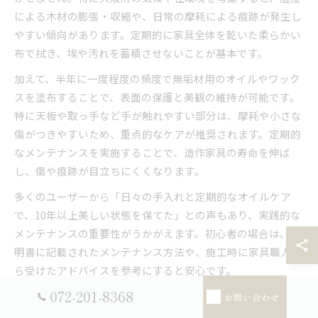
による木材の膨張・収縮や、日常の摩耗による痕跡が発生し
やすい傾向があります。定期的に家具全体を乾いた柔らかい
布で拭き、埃や汚れを蓄積させないことが基本です。
加えて、半年に一度程度の頻度で無垢材用のオイルやワック
スを塗布することで、表面の保護と美観の維持が可能です。
特に天板や取っ手など手が触れやすい部分は、摩耗や小さな
傷がつきやすいため、重点的なケアが推奨されます。定期的
なメンテナンスを実施することで、造作家具の寿命を伸ば
し、傷や痕跡が目立ちにくくなります。
多くのユーザーから「日々の手入れと定期的なオイルケア
で、10年以上美しい状態を保てた」との声もあり、実践的な
メンテナンスの重要性がうかがえます。初心者の場合は、説
明書に記載されたメンテナンス方法や、施工時に家具職人か
ら受けたアドバイスを参考にすると安心です。
072-201-8368
お問い合わせ
家具の痕跡を防ぐ日常のお手入れポイント