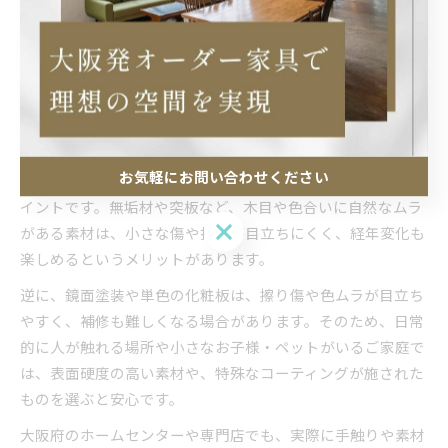
も信頼度を測る指標となります。大阪府には多くの造作家具
工房がありますが、長年の経験と丁寧なものづくりを重視し
ている事業者を選ぶことで、安心して理想の家具づくりを任
せることができます。
傷や痕跡がつきにくい素材選びの秘訣
お気軽にお問い合わせください
造作家具の傷や痕跡対策として、素材選びは最も効果的なポ
イントです。無垢材や突板など、木目や色合いに自然なムラ
お気軽にお問い合わせください
がある素材は、小さな傷や打痕が目立ちにくく、経年変化も
楽しめるというメリットがあります。
逆に、鏡面塗装や単色の化粧板は、擦り傷や色ムラが目立ち
やすく、補修も難しくなる場合があります。そのため、日常
的に人が触れる場所や小さなお子様・ペットがいるご家庭で
は、表面硬度の高い素材や、特殊なコーティングが施された
ものを選ぶと安心です。
大阪府のホームセンターや専門店でも、実際に手触りや素材