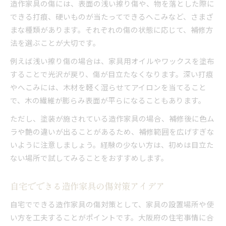
造作家具の傷には、表面の浅い擦り傷や、物を落とした際に
できる打痕、硬いものが当たってできるへこみなど、さまざ
まな種類があります。それぞれの傷の状態に応じて、補修方
法を選ぶことが大切です。
例えば浅い擦り傷の場合は、家具用オイルやワックスを塗布
することで光沢が戻り、傷が目立たなくなります。深い打痕
やへこみには、木材を軽く湿らせてアイロンを当てること
で、木の繊維が膨らみ表面が平らになることもあります。
ただし、塗装が施されている造作家具の場合、補修後に色ム
ラや艶の違いが出ることがあるため、補修範囲を広げすぎな
いように注意しましょう。経験の少ない方は、初めは目立た
ない場所で試してみることをおすすめします。
自宅でできる造作家具の傷対策アイデア
自宅でできる造作家具の傷対策として、家具の設置場所や使
い方を工夫することがポイントです。大阪府の住宅事情に合