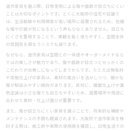
造作家具を選ぶ際、日常使用による傷や痕跡が目立ちにくい
ことは大切なポイントです。とくに大阪府の住宅や店舗で
は、生活動線や利用頻度が高い場所に設置されるため、些細
な傷や打痕が気になるという声も少なくありません。目立ち
にくさを重視することで、美観を長く保ちやすく、空間全体
の雰囲気を損なうリスクも減ります。
なぜなら、造作家具は空間との一体感やオーダーメイドなら
ではの美しさが魅力であり、傷や痕跡が目立つとせっかくの
こだわりが台無しになってしまうからです。たとえば無垢材
や突板仕上げの家具は、素材の風合いを活かしつつ、細かな
傷が馴染みやすい傾向があります。反対に、鏡面仕上げや濃
色塗装は小さな傷でも目立ちやすいため、設置場所や用途に
合わせた素材・仕上げ選びが重要です。
また、傷が目立ちにくい家具を選ぶことで、将来的な補修や
メンテナンスの手間も軽減されます。大阪府で造作家具を検
討する際は、施工例や実際の使用感を確認し、日常生活での