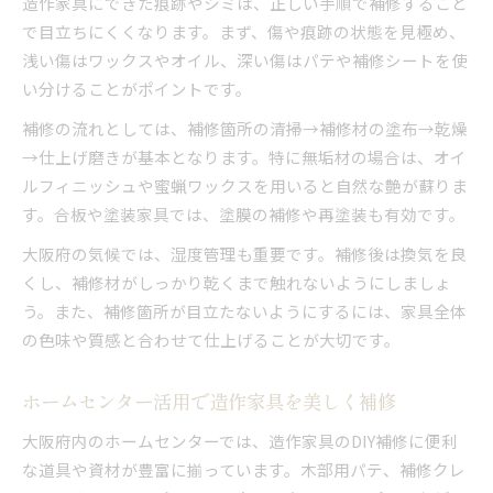
造作家具にできた痕跡やシミは、正しい手順で補修すること
で目立ちにくくなります。まず、傷や痕跡の状態を見極め、
浅い傷はワックスやオイル、深い傷はパテや補修シートを使
い分けることがポイントです。
補修の流れとしては、補修箇所の清掃→補修材の塗布→乾燥
→仕上げ磨きが基本となります。特に無垢材の場合は、オイ
ルフィニッシュや蜜蝋ワックスを用いると自然な艶が蘇りま
す。合板や塗装家具では、塗膜の補修や再塗装も有効です。
大阪府の気候では、湿度管理も重要です。補修後は換気を良
くし、補修材がしっかり乾くまで触れないようにしましょ
う。また、補修箇所が目立たないようにするには、家具全体
の色味や質感と合わせて仕上げることが大切です。
ホームセンター活用で造作家具を美しく補修
大阪府内のホームセンターでは、造作家具のDIY補修に便利
な道具や資材が豊富に揃っています。木部用パテ、補修クレ