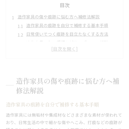
目次
造作家具の傷や痕跡に悩む方へ補修法解説
造作家具の痕跡を自分で補修する基本手順
日常使いでつく痕跡を目立たなくする方法
造作家具の傷の種類と補修のポイント解説
自宅でできる造作家具の傷対策アイデア
痕跡が残る造作家具の適切な補修タイミング
美観維持に役立つ造作家具のDIY補修術
造作家具の美観を保つDIY補修のコツ
造作家具の傷や痕跡に悩む方へ補
簡単にできる造作家具の傷隠しテクニック
修法解説
家具の痕跡を目立たせない補修方法を解説
ホームセンター活用で造作家具を美しく補修
造作家具の痕跡を自分で補修する基本手順
自宅でできる造作家具のDIY補修実践例
造作家具には無垢材や集成材などさまざまな素材が使われて
大阪府で叶える理想の造作家具選びのコツ
おり、日常生活の中で細かな傷やへこみ、打痕などの痕跡が
造作家具選びで重視したい痕跡の目立ちにくさ