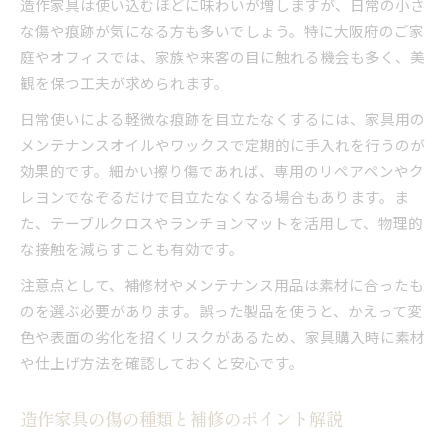
仕上がり重視の造作家具DIY補修アイデア
造作家具は使い込むほどに味わいが増しますが、日常の小さ
な傷や痕跡が気になる方も多いでしょう。特に大阪府のご家
造作家具の傷に応じた適切な補修手順
庭やオフィスでは、家族や来客の目に触れる機会も多く、美
長く愛用するための造作家具メンテナンス術
観を保つ工夫が求められます。
造作家具を長持ちさせる定期的なメンテナンス
法
日常使いによる軽微な痕跡を目立たなくするには、家具用の
メンテナンスオイルやワックスで定期的に手入れを行うのが
家具の痕跡を防ぐ日常のお手入れポイント
効果的です。細かい擦り傷であれば、専用のリペアペンやク
造作家具の美観を維持するお手入れ習慣
レヨンでなぞるだけで目立たなくなる場合もあります。ま
傷やへこみを未然に防ぐ予防策を徹底解説
た、テーブルクロスやランチョンマットを活用して、物理的
造作家具のメンテナンスで注意すべき点
な接触を減らすことも有効です。
注意点として、補修材やメンテナンス用品は素材に合ったも
のを選ぶ必要があります。誤った製品を使うと、かえって変
色や表面の劣化を招くリスクがあるため、家具購入時に素材
や仕上げ方法を確認しておくと安心です。
造作家具の傷の種類と補修のポイント解説