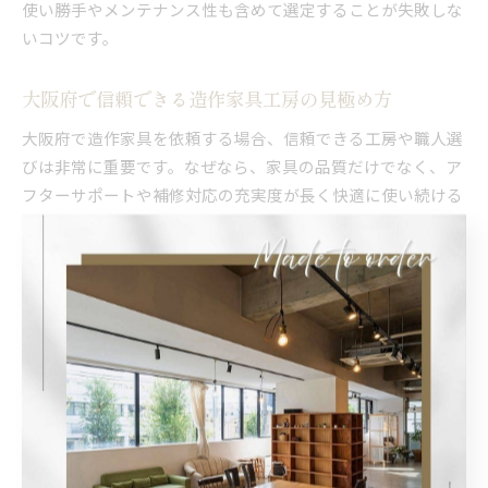
使い勝手やメンテナンス性も含めて選定することが失敗しな
いコツです。
大阪府で信頼できる造作家具工房の見極め方
大阪府で造作家具を依頼する場合、信頼できる工房や職人選
びは非常に重要です。なぜなら、家具の品質だけでなく、ア
フターサポートや補修対応の充実度が長く快適に使い続ける
ための鍵となるからです。
信頼できる工房を見極めるには、まず施工実績や過去の製作
事例を確認することがポイントです。例えば、実際に納品さ
れた現場の写真や、お客様の声などを積極的に公開している
工房は、品質や対応力に自信を持っている証拠と言えます。
また、使用する素材や仕上げの説明が丁寧で、メンテナンス
方法や補修の相談にも柔軟に応じてくれるかどうかも重要な
判断材料です。
さらに、打ち合わせ時の対応や、予算・納期への誠実な説明