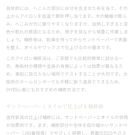
具体的には、へこんだ部分に水分を含ませた布を当て、その
上からアイロンを低温で数秒押し当てます。木の繊維が膨ら
み、へこみが元に戻りやすくなりますが、加熱しすぎると変
色や割れの原因となるため、様子を見ながら慎重に作業しま
しょう。補修後は、乾燥を待ってからサンドペーパーで表面
を整え、オイルやワックスで仕上げるのが基本です。
このアイロン補修法は、ご家庭でも比較的簡単に試せる一
方、無垢材の種類や塗装の有無によっては効果が異なるた
め、事前に目立たない場所でテストすることが大切です。大
阪府のホームセンターでも手軽に揃う道具でできるため、
DIY初心者にもおすすめの補修方法です。
サンドペーパーとオイルで仕上げる補修術
造作家具の仕上げ補修には、サンドペーパーとオイルの併用
が効果的です。まず、補修部分や全体を目の細かいサンドペ
ーパー（240番程度）でやさしく研磨し、表面の凹凸やささ