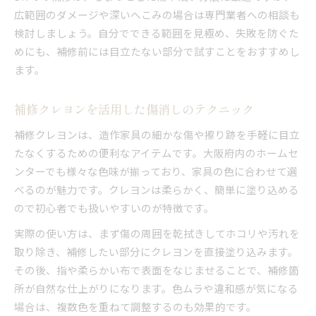
広範囲のダメージや深いへこみの場合は専門業者への相談も
検討しましょう。自分でできる範囲を見極め、失敗を防ぐた
めにも、補修前には目立たない部分で試すことをおすすめし
ます。
補修クレヨンを活用した傷消しのテクニック
補修クレヨンは、造作家具の細かな傷や擦り跡を手軽に目立
たなくするための便利なアイテムです。大阪府内のホームセ
ンターでも様々な色味が揃っており、家具の色に合わせて選
べるのが魅力です。クレヨンは柔らかく、簡単に塗り込める
ので初心者でも扱いやすいのが特徴です。
実際の使い方は、まず傷の周囲を乾拭きしてホコリや汚れを
取り除き、補修したい部分にクレヨンを直接塗り込みます。
その後、指や柔らかい布で表面をなじませることで、補修箇
所が自然な仕上がりになります。色ムラや違和感が気になる
場合は、複数色を重ねて調整するのも効果的です。