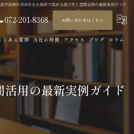
造作収納の将来性を大阪府で高める選び方と空間活用の最新実例ガイド
072-201-8368
お問い合わせはこちら
よくある質問
当社の特徴
アクセス
ブログ
コラム
店舗
製造
間活用の最新実例ガイド
オーダーメイド
収納
インテリア