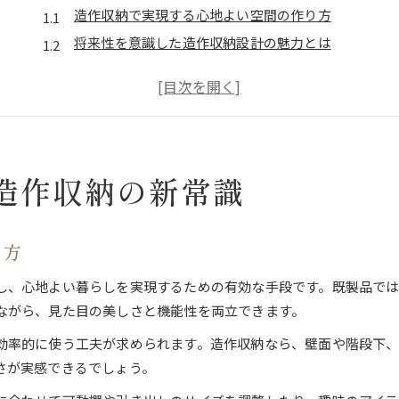
造作収納で実現する心地よい空間の作り方
将来性を意識した造作収納設計の魅力とは
大阪府の住まいに合う造作収納の選び方
造作収納ならではの柔軟性と長期活用術
限られた空間に最適な造作収納の最新傾向
暮らしを豊かにする造作収納活用法
造作収納の新常識
造作収納でデッドスペースを賢く活用する方法
ライフスタイルに合わせた造作収納の工夫例
将来を見据えた造作収納の活用ポイント
り方
資産価値を高める造作収納の実践アイデア
し、心地よい暮らしを実現するための有効な手段です。既製品では
造作収納で暮らしの質を向上させるコツ
ながら、見た目の美しさと機能性を両立できます。
将来性を高める収納設計のポイント
効率的に使う工夫が求められます。造作収納なら、壁面や階段下、
造作収納で長期的な快適空間を実現する秘訣
さが実感できるでしょう。
ライフスタイル変化に対応する造作収納設計