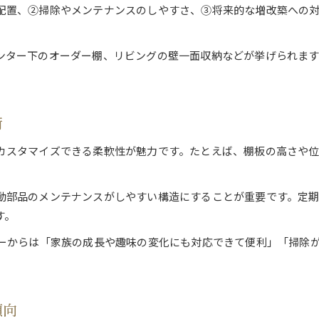
配置、②掃除やメンテナンスのしやすさ、③将来的な増改築への
快適さと資産価値を両立する選び方
造作収納が資産価値向上に貢献する理由
ンター下のオーダー棚、リビングの壁一面収納などが挙げられます
快適さを追求した造作収納の選定基準
大阪府で賢く選ぶ造作収納のポイント
造作収納で暮らしと将来性を両立する方法
術
ライフスタイル別造作収納の最適な選び方
カスタマイズできる柔軟性が魅力です。たとえば、棚板の高さや
お気軽にお問い合わせください
お気軽にお問い合わせください
動部品のメンテナンスがしやすい構造にすることが重要です。定
す。
ザーからは「家族の成長や趣味の変化にも対応できて便利」「掃除
傾向