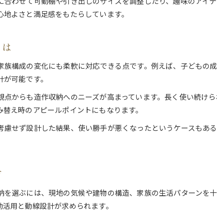
に合わせて可動棚や引き出しのサイズを調整したり、趣味のアイテ
資産価値を守る造作収納の設計ポイント解説
心地よさと満足感をもたらしています。
大阪府で選ばれる造作収納の将来性の理由
使い勝手を考慮した造作収納の設計事例
とは
狭小空間でも活きる造作収納の工夫
狭小住宅に最適な造作収納の配置アイデア
家族構成の変化にも柔軟に対応できる点です。例えば、子どもの
造作収納で生まれる無駄のない空間活用術
計が可能です。
大阪府の狭小物件に強い造作収納の工夫例
観点からも造作収納へのニーズが高まっています。長く使い続けら
造作収納が叶えるスッキリとした住空間
み替え時のアピールポイントにもなります。
限られたスペースで活きる造作収納の特徴
考慮せず設計した結果、使い勝手が悪くなったというケースもあ
持続可能な住まいへ導く収納アイデア
造作収納で叶えるサステナブルな住まいづくり
地域資源を活かす造作収納の新たな可能性
方
長く使える造作収納のアイデアと工夫集
納を選ぶには、現地の気候や建物の構造、家族の生活パターンを
無垢材を用いた造作収納のメリットとは
効活用と動線設計が求められます。
環境配慮型造作収納の選び方と活用方法