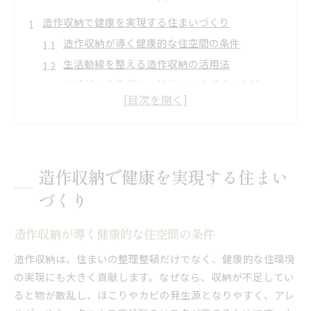
造作収納で健康を実現する住まいづくり
造作収納が導く健康的な住空間の条件
生活動線を整える造作収納の活用法
無垢材と造作収納で快適さを実感する方法
自然素材の造作収納がもたらす健康効果
ストレスフリーな暮らしを叶える造作収納
無垢材を使った造作収納の快適ポイント
無垢材造作収納が快適さを高める理由
造作収納で健康を実現する住まい
調湿効果のある造作収納で心地よい家に
づくり
造作収納で感じる自然素材の温もりと安心
無垢材造作収納が家族の健康に寄与する仕組み
造作収納が導く健康的な住空間の条件
木の家に最適な造作収納の選び方
造作収納は、住まいの整理整頓だけでなく、健康的な住環境
健康志向の家なら造作収納が頼れる理由
の実現にも大きく貢献します。なぜなら、収納が不足してい
健康志向住宅に不可欠な造作収納の工夫
ると物が散乱し、ほこりやカビの発生源となりやすく、アレ