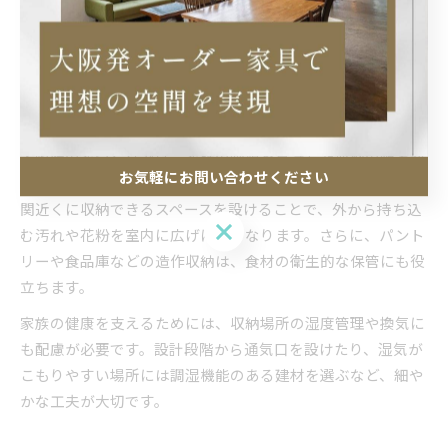
造作収納は、家族全員の健康を守る住環境づくりに直結して
います。収納が適切に設けられていると、室内に物が散乱し
にくくなり、掃除や換気がしやすくなります。これにより、
ダニやカビなどの発生リスクを減らし、室内空気の質を高め
ることができます。
大阪府の家づくりでは、家族の動線を意識した収納の配置が
お気軽にお問い合わせください
重視されています。例えば、子どものランドセルや制服を玄
関近くに収納できるスペースを設けることで、外から持ち込
お気軽にお問い合わせください
む汚れや花粉を室内に広げにくくなります。さらに、パント
リーや食品庫などの造作収納は、食材の衛生的な保管にも役
立ちます。
家族の健康を支えるためには、収納場所の湿度管理や換気に
も配慮が必要です。設計段階から通気口を設けたり、湿気が
こもりやすい場所には調湿機能のある建材を選ぶなど、細や
かな工夫が大切です。