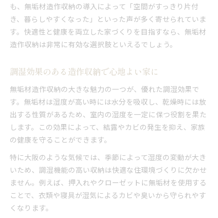
も、無垢材造作収納の導入によって「空間がすっきり片付
き、暮らしやすくなった」といった声が多く寄せられていま
す。快適性と健康を両立した家づくりを目指すなら、無垢材
造作収納は非常に有効な選択肢といえるでしょう。
調湿効果のある造作収納で心地よい家に
無垢材造作収納の大きな魅力の一つが、優れた調湿効果で
す。無垢材は湿度が高い時には水分を吸収し、乾燥時には放
出する性質があるため、室内の湿度を一定に保つ役割を果た
します。この効果によって、結露やカビの発生を抑え、家族
の健康を守ることができます。
特に大阪のような気候では、季節によって湿度の変動が大き
いため、調湿機能の高い収納は快適な住環境づくりに欠かせ
ません。例えば、押入れやクローゼットに無垢材を使用する
ことで、衣類や寝具が湿気によるカビや臭いから守られやす
くなります。