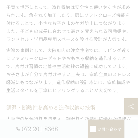
子育て世帯にとって、造作収納は安全性と使いやすさが求め
られます。角を丸く加工したり、扉にソフトクローズ機能を
付けることで、小さなお子さまのケガ防止につながります。
また、子どもの成長に合わせて高さを変えられる可動棚や、
ランドセル・学用品専用スペースを設ける設計が人気です。
実際の事例として、大阪府内の注文住宅では、リビング近く
にファミリークローゼットやおもちゃ収納を造作すること
で、片付け習慣の定着や生活動線の短縮に成功しています。
お子さまが自分で片付けやすい工夫は、家族全員のストレス
軽減にもつながります。造作収納の設計時には、家族構成や
生活スタイルを丁寧にヒアリングすることが大切です。
調湿・断熱性を高める造作収納の技術
大阪府の気候特性を踏まえ、調湿性や断熱性に優れた造作収
納の導入が注目されています。無垢材や珪藻土など自然素材
072-201-8368
お問い合わせ
を用いることで、収納内部の湿度調整が可能となり、カビや