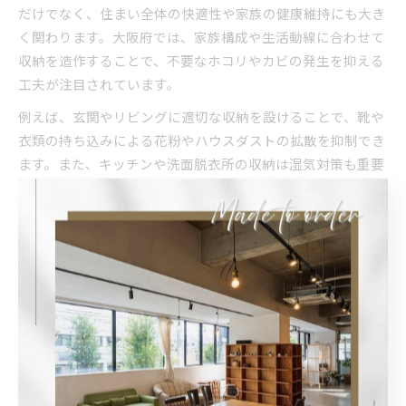
だけでなく、住まい全体の快適性や家族の健康維持にも大き
く関わります。大阪府では、家族構成や生活動線に合わせて
収納を造作することで、不要なホコリやカビの発生を抑える
工夫が注目されています。
例えば、玄関やリビングに適切な収納を設けることで、靴や
衣類の持ち込みによる花粉やハウスダストの拡散を抑制でき
ます。また、キッチンや洗面脱衣所の収納は湿気対策も重要
となるため、通気性を考慮した設計が求められます。これら
の工夫が、健康志向住宅の基本となります。
実際に大阪の工務店では、無垢材を使った収納や、手の届き
やすい位置での設置など、毎日の片付けを習慣化しやすい工
夫が多く取り入れられています。収納計画を立てる際は、家
族の成長やライフスタイルの変化も見越して設計することが
ポイントです。
造作収納が家族の健康を支える仕組み