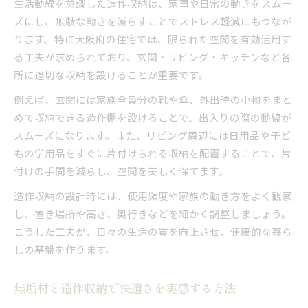
造作収納で作る快適な空間の秘訣
生活動線を意識した造作収納は、家事や日常の動きをスムー
ズにし、無駄な動きを減らすことでストレス軽減にもつなが
安心感を生む自然素材の造作収納とは
ります。特に大阪府の住宅では、限られた空間を有効活用す
家族を守る健康的な造作収納設計の秘訣
る工夫が求められており、玄関・リビング・キッチンなど各
家族の健康を守る造作収納設計のポイント
所に適切な収納を設けることが重要です。
子育て世帯に最適な造作収納の工夫
例えば、玄関には家族全員分の靴や傘、外出時の小物をまと
調湿・断熱性を高める造作収納の技術
めて収納できる造作棚を設けることで、出入りの際の動線が
造作収納で掃除や片付けがラクになる理由
スムーズになります。また、リビング周辺には日用品や子ど
将来を見据えた健康的な造作収納の設計法
もの学用品をすぐに片付けられる収納を配置することで、片
付けの手間を減らし、空間を美しく保てます。
造作収納の設計時には、使用頻度や家族の動き方をよく観察
し、置き場所や高さ、奥行きなどを細かく調整しましょう。
こうした工夫が、日々の生活の質を向上させ、健康的な暮ら
しの基盤を作ります。
無垢材と造作収納で快適さを実感する方法