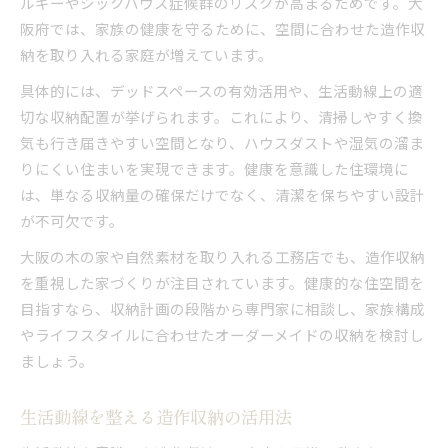
ルギーやシックハウス症候群のリスクが高まるためです。大
造作収納が家族の健康を支える仕組み
阪府では、家族の健康を守るために、空間に合わせた造作収
アレルギー対策に強い造作収納の設計法
納を取り入れる家庭が増えています。
シックハウス防止に役立つ造作収納の特徴
具体的には、デッドスペースの有効活用や、生活動線上の適
自然素材と造作収納で健康的な空間作り
切な収納配置が挙げられます。これにより、清掃しやすく換
デッドスペース活用と造作収納の工夫とは
気も行き届きやすい空間となり、ハウスダストや湿気の溜ま
デッドスペースを活かす造作収納の発想
りにくい住まいを実現できます。健康を意識した住環境に
造作収納で生活動線をスマートに改善
は、単なる収納量の確保だけでなく、清潔を保ちやすい設計
梁下や階段下を有効利用する造作収納術
が不可欠です。
造作収納で叶える片付けやすい家の秘訣
大阪の木の家や自然素材を取り入れる工務店でも、造作収納
オーダーメイド造作収納で家事がラクになる方
を重視した家づくりが注目されています。健康的な住空間を
法
目指すなら、収納計画の段階から専門家に相談し、家族構成
自然素材の造作収納による安心空間作り
やライフスタイルに合わせたオーダーメイドの収納を検討し
自然素材造作収納で安心な住まいを実現
ましょう。
無垢材造作収納がもたらす健康メリット
生活動線を整える造作収納の活用法
シックハウス対策に強い自然素材収納の選び方