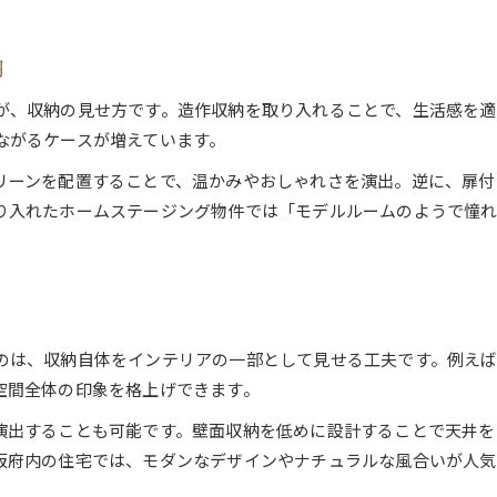
大阪府で選ばれる造作収納の理由とは
空間ごとに楽しむ造作収納の使い方
納
洗練されたホームステージングへと導く収納術
が、収納の見せ方です。造作収納を取り入れることで、生活感を適
洗練空間を生み出す造作収納の活用法
ながるケースが増えています。
ホームステージングで映える収納の工夫
造作収納がもたらす演出効果と実例
リーンを配置することで、温かみやおしゃれさを演出。逆に、扉付
り入れたホームステージング物件では「モデルルームのようで憧
ワンランク上の空間作りに造作収納を
収納の配置で広がるホームステージング術
暮らしを豊かに変える造作収納の秘訣
毎日が快適になる造作収納の選び方
造作収納が実現する暮らしの質向上術
のは、収納自体をインテリアの一部として見せる工夫です。例え
遊び心ある空間演出に効く収納アイデア
空間全体の印象を格上げできます。
暮らしを彩る造作収納のメリット紹介
演出することも可能です。壁面収納を低めに設計することで天井を
家族で楽しむ造作収納の活用テクニック
阪府内の住宅では、モダンなデザインやナチュラルな風合いが人気
実用性と美観を両立する収納提案を公開