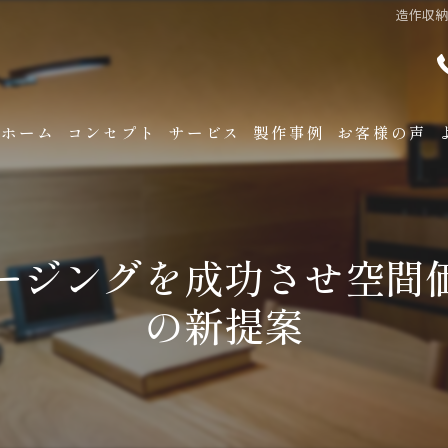
造作収
ホーム
コンセプト
サービス
製作事例
お客様の声
ージングを成功させ空間
の新提案