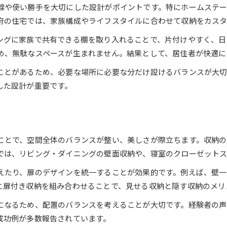
線や使い勝手を大切にした設計がポイントです。特にホームステ
府の住宅では、家族構成やライフスタイルに合わせて収納をカスタ
ングに家族で共有できる棚を取り入れることで、片付けやすく、日
め、無駄なスペースが生まれません。結果として、居住者が快適に
ことがあるため、必要な場所に必要な分だけ設けるバランスが大切
した設計が重要です。
さ
ことで、空間全体のバランスが整い、美しさが際立ちます。収納
では、リビング・ダイニングの壁面収納や、寝室のクローゼットス
えたり、扉のデザインを統一することが効果的です。例えば、壁一
と扉付き収納を組み合わせることで、見せる収納と隠す収納のメリ
になるため、配置のバランスを考えることが大切です。経験者の
成功例が多数報告されています。