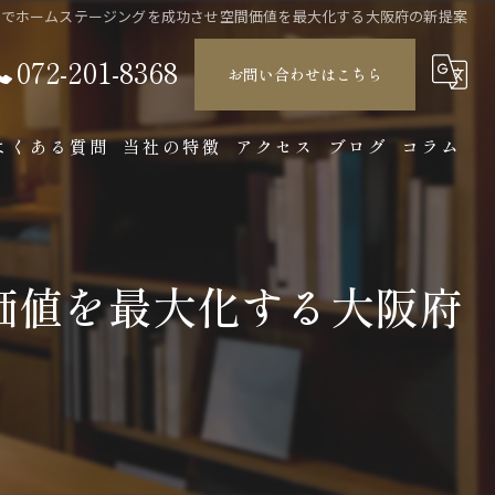
納でホームステージングを成功させ空間価値を最大化する大阪府の新提案
072-201-8368
お問い合わせはこちら
よくある質問
当社の特徴
アクセス
ブログ
コラム
店舗
製造
価値を最大化する大阪府
オーダーメイド
収納
インテリア