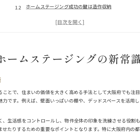
ホームステージング成功の鍵は造作収納
造作収納で印象を変える演出ポイント
実用性と美観を両立する収納の工夫
造作収納による空間の魅力的な見せ方
心地よい空間演出には造作収納が効果的
ホームステージングの新常
心地よさを演出する造作収納のデザイン術
造作収納が叶える快適な暮らしの秘訣
収納配置で実現する空間の調和と美しさ
術
造作収納で住みたくなる空間へ導く方法
ることで、住まいの価値を大きく高める手法として大阪府でも注
空間演出に役立つ造作収納の選び方
魅力です。例えば、壁面いっぱいの棚や、デッドスペースを活用し
大阪府で叶える理想の造作収納活用法
大阪府で実現する造作収納の活用事例
く、生活感をコントロールし、物件全体の印象を洗練させる役割
理想の空間を形にする造作収納提案術
ませたりするための重要なポイントとなります。特に大阪府内の都
プロが教える造作収納の最適な取り入れ方