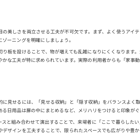
実用性と美観が融合する造作収納術
魅せる収納としまう収納の最適バランス
プロ目線の造作収納アイデアを解説
目の美しさを両立させる工夫が不可欠です。まず、よく使うアイテ
空間を引き立てる収納プランの考え方
にゾーニングを明確にしましょう。
美観と整理を兼ね備えた収納の工夫
切り板を設けることで、物が増えても乱雑になりにくくなります。
やかな工夫が特に求められています。実際の利用者からも「家事動
お気軽にお問い合わせください
お気軽にお問い合わせください
的に見せるには、「見せる収納」と「隠す収納」をバランスよく
ある日用品は扉の中にまとめるなど、メリハリをつけると印象がぐ
ースと組み合わせて演出することで、来場者に「ここで暮らしたい
やデザインを工夫することで、限られたスペースでも広がりや豊か