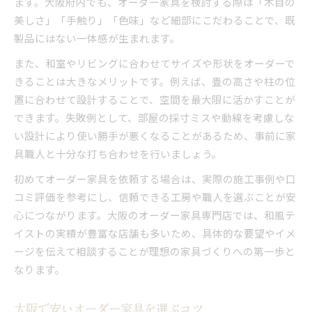
ます。大阪府内でも、オーダー家具を検討する際は「木目の
大阪のオーダー家具に使われる木材の特徴
美しさ」「手触り」「色味」など細部にこだわることで、既
無垢材家具が和室に調和する理由と効果
製品にはない一体感が生まれます。
オーダーメイドで叶える和風収納の工夫
また、和室やリビングに合わせてサイズや形状をオーダーで
価格を抑えた無垢オーダー家具の選び方
きることは大きなメリットです。例えば、畳の高さや柱の位
調和を重視したオーダー家具の選び方
置に合わせて設計することで、空間を最大限に活かすことが
和風空間に合う調和重視のオーダー家具術
できます。失敗例として、部屋の採寸ミスや動線を考慮しな
大阪で人気の収納付きオーダー家具の特徴
い設計により使い勝手が悪くなることがあるため、事前に家
関西流オーダー家具の調和実例を紹介
具職人と十分な打ち合わせを行いましょう。
無垢材を使ったオーダー家具の選び方
初めてオーダー家具を依頼する場合は、実際の施工事例や口
口コミで選ぶ調和あるオーダー家具のコツ
コミ評価を参考にし、信頼できる工房や職人を選ぶことが安
口コミでわかる大阪府の家具事情
心につながります。大阪のオーダー家具専門店では、和風テ
大阪で評判のオーダー家具選びの実例紹介
イストの実績が豊富な店舗も多いため、具体的な要望やイメ
ージを伝えて相談することが理想の家具づくりへの第一歩と
口コミで人気のオーダー家具工房の特徴
なります。
和風オーダー家具の実際の評価と体験談
オーダー家具の価格や満足度を口コミで確認
大阪で安いオーダー家具を選ぶコツ