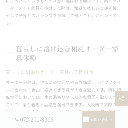
にぴったりと収まるサイズ感が選ばれる理由です。関西でオ
ーダーメイド家具を検討する際は、和風の美しさと機能性、
そして予算とのバランスを意識して選ぶことがポイントで
す。
暮らしに溶け込む和風オーダー家
具体験
暮らしに馴染むオーダー家具の実例紹介
オーダー家具は、住まいの雰囲気や家族構成、ライフスタイ
ルに合わせて自由に設計できる点が大きな魅力です。特に和
風空間においては、木の温もりや伝統的な意匠を取り入れる
ことで、落ち着きと品格を演出できます。大阪府で実際に採
用されている事例としては、無垢材を用いた収納棚や障子風
072-201-8368
の引き戸付きキャビネット、畳スペースに合わせたローテー
お問い合わせ
ブルなどが挙げられます。