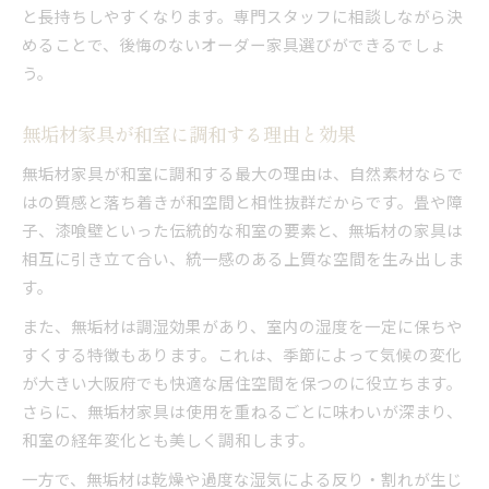
と長持ちしやすくなります。専門スタッフに相談しながら決
めることで、後悔のないオーダー家具選びができるでしょ
う。
無垢材家具が和室に調和する理由と効果
無垢材家具が和室に調和する最大の理由は、自然素材ならで
はの質感と落ち着きが和空間と相性抜群だからです。畳や障
子、漆喰壁といった伝統的な和室の要素と、無垢材の家具は
相互に引き立て合い、統一感のある上質な空間を生み出しま
す。
また、無垢材は調湿効果があり、室内の湿度を一定に保ちや
すくする特徴もあります。これは、季節によって気候の変化
が大きい大阪府でも快適な居住空間を保つのに役立ちます。
さらに、無垢材家具は使用を重ねるごとに味わいが深まり、
和室の経年変化とも美しく調和します。
一方で、無垢材は乾燥や過度な湿気による反り・割れが生じ