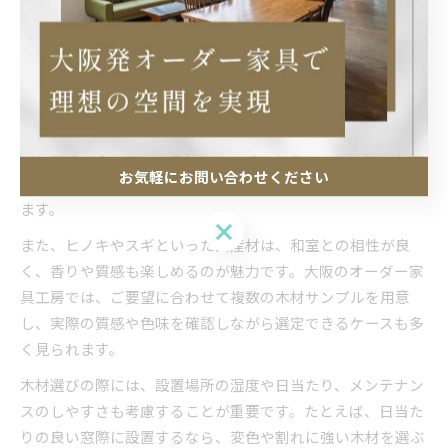
大阪のオーダー家具に使われる木材の特徴
大阪府のオーダー家具でよく使われる木材には、ナラ、タ
モ、ウォールナット、ヒノキなどがあります。それぞれの木
材には独自の木目や色合いがあり、和風の雰囲気を演出する
のに最適です。特にナラやタモは強度が高く、耐久性にも優
お気軽にお問い合わせください
れているため、長く使いたい家具に選ばれやすい傾向があり
ます。
お気軽にお問い合わせください
また、ヒノキやスギといった国産材は、和室との相性が良
く、香りや質感も楽しめるのが魅力です。大阪のオーダー家
具工房では、ご要望に合わせて複数の木材サンプルを用意
し、実際の質感や色味を確認しながら選定できるケースも多
く見られます。
木材選びの際には、設置場所の湿度や日当たり、メンテナン
スのしやすさも考慮することが重要です。たとえば、日当た
りの良い窓際に設置するなら、変色や割れに強い木材を選ぶ