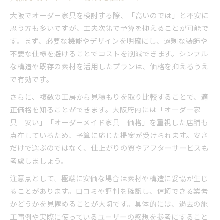
関西で選ばれるオーダーメイド家具の傾向
大阪でオーダー家具を検討する際、「高いのでは」と不安に
暮らしに溶け込む和風オーダー家具体験
思う方も多いですが、工夫次第で予算を抑えることが可能で
暮らしに馴染むオーダー家具の実例紹介
す。まず、必要な機能やデザインを明確にし、過剰な装飾や
和風空間に映える家具オーダーメイド体験
不要な仕様を避けることでコストを削減できます。シンプル
大阪で叶えた理想のオーダー家具事例集
な構造や既存の素材を活用したプランは、価格を抑えるうえ
収納効率の高い和風オーダー家具の工夫
で有効です。
評判に学ぶオーダー家具のリアルな体験談
さらに、複数の工房から見積もりを取り比較することで、適
正価格を知ることができます。大阪府内には「オーダー家
具 安い」「オーダーメイド家具 価格」を重視した店舗も
点在しているため、予算に応じた提案が受けられます。安さ
だけで選ぶのではなく、仕上がりの質やアフターサービスも
考慮しましょう。
注意点として、極端に安価な場合は素材や構造に妥協が生じ
ることがあります。口コミや評判を確認し、信頼できる業者
かどうかを見極めることが大切です。具体的には、過去の施
工事例や実際に使っているユーザーの感想を参考にすること