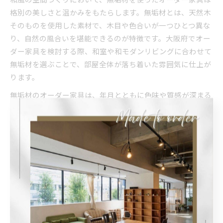
格別の美しさと温かみをもたらします。無垢材とは、天然木
そのものを使用した素材で、木目や色合いが一つひとつ異な
り、自然の風合いを堪能できるのが特徴です。大阪府でオー
ダー家具を検討する際、和室や和モダンリビングに合わせて
無垢材を選ぶことで、部屋全体が落ち着いた雰囲気に仕上が
ります。
無垢材のオーダー家具は、年月とともに色味や質感が深まる
ため、長く愛用するほどに愛着が増していきます。既製品で
は得られない一体感や、手触りの良さを重視する方には特に
おすすめです。実際に大阪の施工事例でも、無垢材を活かし
た和風の収納棚や座卓などが人気を集めています。
無垢材家具の美しさを最大限に引き出すためには、使う木材
の種類や仕上げ方法にもこだわることが大切です。特に和風
空間では、木目の美しさや自然な色合いが調和のポイントと
なるため、オーダー時に要望をしっかり伝えることが失敗し
ないコツです。