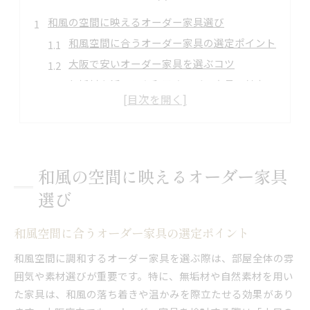
和風の空間に映えるオーダー家具選び
和風空間に合うオーダー家具の選定ポイント
大阪で安いオーダー家具を選ぶコツ
無垢材を活かした和風オーダー家具の魅力
収納効率を高めるオーダー家具活用法
関西ならではの和風オーダー家具の特徴
大阪府で叶える理想の和風オーダー家具
大阪のオーダー家具で和室を上質に演出
和風の空間に映えるオーダー家具
評判の高い家具オーダーメイドの選び方
選び
オーダー家具で実現する関西流和の空間
価格と品質を両立する家具オーダーの方法
和風空間に合うオーダー家具の選定ポイント
大阪の工房が作る無垢材オーダー家具の強み
和風空間に調和するオーダー家具を選ぶ際は、部屋全体の雰
無垢材で和を演出する家具の魅力とは
囲気や素材選びが重要です。特に、無垢材や自然素材を用い
オーダー家具で味わう無垢材和風の美しさ
た家具は、和風の落ち着きや温かみを際立たせる効果があり