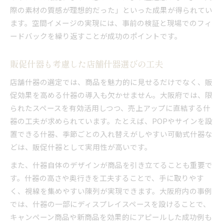
際の素材の質感が理想的だった」といった成果が得られてい
ます。空間イメージの実現には、事前の検証と現場でのフィ
ードバックを繰り返すことが成功のポイントです。
販促什器も考慮した店舗什器選びの工夫
店舗什器の選定では、商品を魅力的に見せるだけでなく、販
促効果を高める什器の導入も欠かせません。大阪府では、限
られたスペースを有効活用しつつ、売上アップに直結する什
器の工夫が求められています。たとえば、POPやサインを設
置できる什器、季節ごとの入れ替えがしやすい可動式什器な
どは、販促什器として実用性が高いです。
また、什器自体のデザインが商品を引き立てることも重要で
す。什器の高さや奥行きを工夫することで、手に取りやす
く、視線を集めやすい陳列が実現できます。大阪府内の事例
では、什器の一部にディスプレイスペースを設けることで、
キャンペーン商品や新商品を効果的にアピールした成功例も