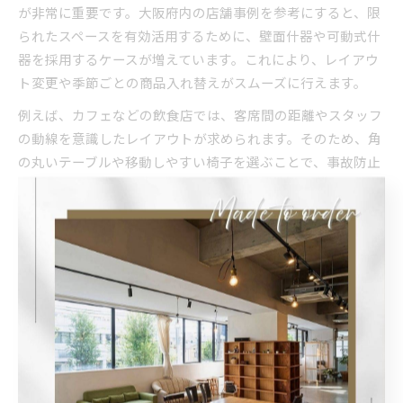
が非常に重要です。大阪府内の店舗事例を参考にすると、限
られたスペースを有効活用するために、壁面什器や可動式什
器を採用するケースが増えています。これにより、レイアウ
ト変更や季節ごとの商品入れ替えがスムーズに行えます。
例えば、カフェなどの飲食店では、客席間の距離やスタッフ
の動線を意識したレイアウトが求められます。そのため、角
の丸いテーブルや移動しやすい椅子を選ぶことで、事故防止
と快適性を両立できます。アパレル店舗では、フィッティン
グルーム付近に収納力の高い什器を配置し、空間全体の統一
感と機能性を確保する実例もあります。
設置場所ごとに什器のサイズや高さ、素材を変えることで、
店舗全体の印象や使い勝手が大きく向上します。現場での動
線確認や、スタッフ・お客様の目線でのシミュレーションを
行うことが、失敗を防ぐカギとなります。
費用対効果で比較する店舗什器評価基準