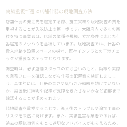
実績重視で選ぶ店舗什器の現地調査方法
店舗什器の発注先を選定する際、施工実績や現地調査の質を
重視することが失敗防止の第一歩です。大阪府内で多くの実
績を持つ事業者は、店舗の業種や規模、立地条件に応じた什
器選定のノウハウを蓄積しています。現地調査では、什器の
搬入経路や設置スペースの採寸、既存インフラとの干渉チェ
ックが重要なステップとなります。
調査時は、必ず店舗スタッフの立ち会いのもと、動線や実際
の業務フローを確認しながら什器の配置案を検証しましょ
う。具体的には、什器の高さや奥行きが動線を妨げていない
か、設置後に照明や配線が支障をきたさないかなど細部まで
確認することが求められます。
現地調査を重視することで、導入後のトラブルや追加工事の
リスクを未然に防げます。また、実績豊富な業者であれば、
過去の類似事例をもとに適切なアドバイスがもらえるため、