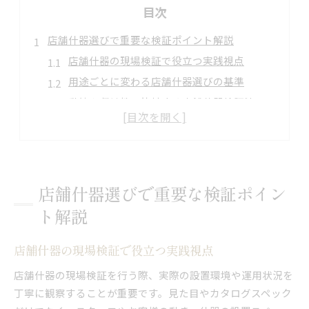
目次
店舗什器選びで重要な検証ポイント解説
店舗什器の現場検証で役立つ実践視点
用途ごとに変わる店舗什器選びの基準
動線や収納性で比較する店舗什器検証法
失敗しないための店舗什器チェック項目
素材やデザイン別の店舗什器検証ポイント
大阪府で店舗什器を検証する際の実体験ガイド
大阪府での店舗什器検証体験から学ぶ工夫
店舗什器選びで重要な検証ポイン
実績重視で選ぶ店舗什器の現地調査方法
ト解説
ショールーム活用で実物を確認するコツ
店舗什器の提案力を見極める面談ポイント
店舗什器の現場検証で役立つ実践視点
短納期対応の店舗什器検証で気を付ける点
店舗什器の現場検証を行う際、実際の設置環境や運用状況を
納得できる店舗什器を見極める視点とは
丁寧に観察することが重要です。見た目やカタログスペック
店舗什器の品質や耐久性を見極める方法