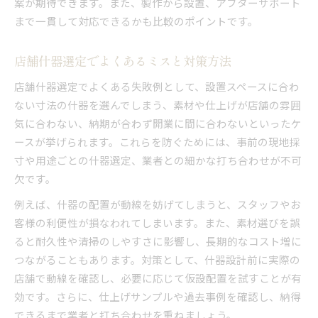
案が期待できます。また、製作から設置、アフターサポート
まで一貫して対応できるかも比較のポイントです。
店舗什器選定でよくあるミスと対策方法
店舗什器選定でよくある失敗例として、設置スペースに合わ
ない寸法の什器を選んでしまう、素材や仕上げが店舗の雰囲
気に合わない、納期が合わず開業に間に合わないといったケ
ースが挙げられます。これらを防ぐためには、事前の現地採
寸や用途ごとの什器選定、業者との細かな打ち合わせが不可
欠です。
例えば、什器の配置が動線を妨げてしまうと、スタッフやお
客様の利便性が損なわれてしまいます。また、素材選びを誤
ると耐久性や清掃のしやすさに影響し、長期的なコスト増に
つながることもあります。対策として、什器設計前に実際の
店舗で動線を確認し、必要に応じて仮設配置を試すことが有
効です。さらに、仕上げサンプルや過去事例を確認し、納得
できるまで業者と打ち合わせを重ねましょう。