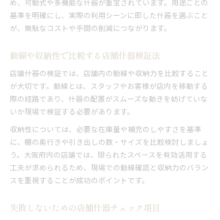
店舗什器の素材選定で失敗しないコツ
め、可動式や多機能な什器が重宝されています。用途ごとの
基準を明確にし、実際の利用シーンに即した什器を選ぶこと
店舗什器配置で動線と印象を向上させる
が、無駄なコストや手間の削減につながります。
専門家が教える大阪府の店舗什器活用術
店舗什器を最大限活用する運営ノウハウ
動線や収納性で比較する店舗什器検証法
専門家目線で選ぶ店舗什器の最適事例
店舗什器の検証では、店舗内の動線や収納力を比較すること
大阪府で役立つ店舗什器コスト削減術
が大切です。動線とは、スタッフやお客様が店内を移動する
店舗什器のメンテナンスと長持ちさせる方法
際の経路であり、什器の配置がスムーズな動きを妨げていな
ショールームや工場見学活用のメリット
いか現場で検証する必要があります。
収納性については、必要な在庫量や補充のしやすさを基準
に、棚の奥行きや引き出しの数・サイズを比較検討しましょ
う。大阪府内の店舗では、限られたスペースを有効活用する
工夫が求められるため、現場での動線確認と収納力のバラン
スを重視することが成功のポイントです。
失敗しないための店舗什器チェック項目