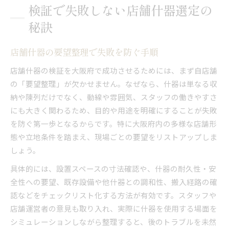
検証で失敗しない店舗什器選定の
秘訣
店舗什器の要望整理で失敗を防ぐ手順
店舗什器の検証を大阪府で成功させるためには、まず自店舗
の「要望整理」が欠かせません。なぜなら、什器は単なる収
納や陳列だけでなく、動線や雰囲気、スタッフの働きやすさ
にも大きく関わるため、目的や用途を明確にすることが失敗
を防ぐ第一歩となるからです。特に大阪府内の多様な店舗形
態や立地条件を踏まえ、現場ごとの要望をリストアップしま
しょう。
具体的には、設置スペースの寸法確認や、什器の耐久性・安
全性への要望、既存設備や他什器との調和性、搬入経路の確
認などをチェックリスト化する方法が有効です。スタッフや
店舗運営者の意見も取り入れ、実際に什器を使用する場面を
シミュレーションしながら整理すると、後のトラブルを未然