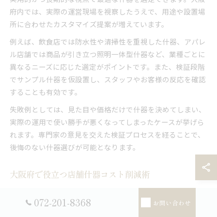
府内では、実際の運営現場を視察したうえで、用途や設置場
所に合わせたカスタマイズ提案が増えています。
例えば、飲食店では防水性や清掃性を重視した什器、アパレ
ル店舗では商品が引き立つ照明一体型什器など、業種ごとに
異なるニーズに応じた選定がポイントです。また、検証段階
でサンプル什器を仮設置し、スタッフやお客様の反応を確認
することも有効です。
失敗例としては、見た目や価格だけで什器を決めてしまい、
実際の運用で使い勝手が悪くなってしまったケースが挙げら
れます。専門家の意見を交えた検証プロセスを経ることで、
後悔のない什器選びが可能となります。
大阪府で役立つ店舗什器コスト削減術
店舗什器のコスト削減を図る際は、単純に価格が安いものを
072-201-8368
お問い合わせ
選ぶのではなく、耐久性やメンテナンス性を含めたトータル
コストを意識することが重要です。大阪府内では、地元の什