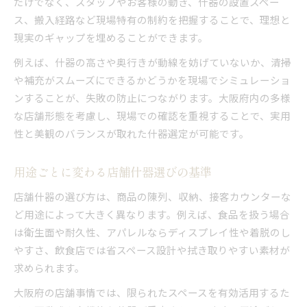
だけでなく、スタッフやお客様の動き、什器の設置スペー
ス、搬入経路など現場特有の制約を把握することで、理想と
設置場所に合う店舗什器の選び方実例
現実のギャップを埋めることができます。
費用対効果で比較する店舗什器評価基準
カスタマイズ性重視の店舗什器チェック術
例えば、什器の高さや奥行きが動線を妨げていないか、清掃
や補充がスムーズにできるかどうかを現場でシミュレーショ
店舗什器の運営効率向上ポイントを解説
ンすることが、失敗の防止につながります。大阪府内の多様
検証で失敗しない店舗什器選定の秘訣
な店舗形態を考慮し、現場での確認を重視することで、実用
店舗什器の要望整理で失敗を防ぐ手順
性と美観のバランスが取れた什器選定が可能です。
複数社の店舗什器提案を比較する視点
店舗什器選定でよくあるミスと対策方法
用途ごとに変わる店舗什器選びの基準
担当者との店舗什器打ち合わせ準備術
店舗什器の選び方は、商品の陳列、収納、接客カウンターな
店舗什器の納期トラブルを避けるポイント
ど用途によって大きく異なります。例えば、食品を扱う場合
理想の空間実現へ導く店舗什器の検証法
は衛生面や耐久性、アパレルならディスプレイ性や着脱のし
店舗什器で空間イメージ実現する検証手法
やすさ、飲食店では省スペース設計や拭き取りやすい素材が
販促什器も考慮した店舗什器選びの工夫
求められます。
レイアウト別に店舗什器検証を進める流れ
大阪府の店舗事情では、限られたスペースを有効活用するた