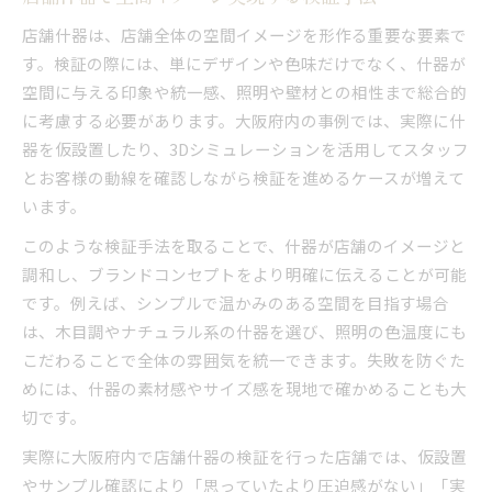
店舗什器は、店舗全体の空間イメージを形作る重要な要素で
す。検証の際には、単にデザインや色味だけでなく、什器が
空間に与える印象や統一感、照明や壁材との相性まで総合的
に考慮する必要があります。大阪府内の事例では、実際に什
器を仮設置したり、3Dシミュレーションを活用してスタッフ
とお客様の動線を確認しながら検証を進めるケースが増えて
います。
このような検証手法を取ることで、什器が店舗のイメージと
調和し、ブランドコンセプトをより明確に伝えることが可能
です。例えば、シンプルで温かみのある空間を目指す場合
は、木目調やナチュラル系の什器を選び、照明の色温度にも
こだわることで全体の雰囲気を統一できます。失敗を防ぐた
めには、什器の素材感やサイズ感を現地で確かめることも大
切です。
実際に大阪府内で店舗什器の検証を行った店舗では、仮設置
やサンプル確認により「思っていたより圧迫感がない」「実