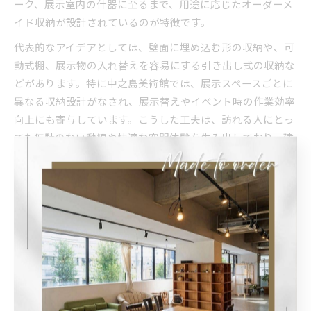
ーク、展示室内の什器に至るまで、用途に応じたオーダーメ
イド収納が設計されているのが特徴です。
代表的なアイデアとしては、壁面に埋め込む形の収納や、可
動式棚、展示物の入れ替えを容易にする引き出し式の収納な
どがあります。特に中之島美術館では、展示スペースごとに
異なる収納設計がなされ、展示替えやイベント時の作業効率
向上にも寄与しています。こうした工夫は、訪れる人にとっ
ても無駄のない動線や快適な空間体験を生み出しており、建
築とインテリアの融合例として注目されています。
造作収納が建築家に選ばれる理由を徹底解説
造作収納が建築家に選ばれる最大の理由は、空間全体との調
和と機能性を高い次元で両立できる点にあります。既製品の
収納では得られない一体感や、建築コンセプトに合わせたカ
スタマイズが可能だからです。大阪府の美術館では、設計段
階から収納計画を立てることで、無駄なスペースを生じさせ
ず、作品や来館者の動線に最適化された空間を実現していま