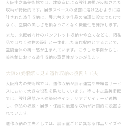
造作収納の工夫が展示鑑賞をより豊かにする
大阪中之島美術館では、建築家による設計思想が反映された
美術館の収納デザインが映える展示事例紹介
収納が特徴的です。展示スペースの壁面に溶け込むように設
計された造作収納は、展示替えや作品の保護に役立つだけで
大阪府で注視したい造作収納と建築美
なく、空間の美しさを損なうことなく機能性を発揮します。
大阪府の美術館で楽しむ造作収納の建築美
また、来館者向けのパンフレット収納や傘立てなども、既製
造作収納から見る大阪の美術館選びの新基準
品ではなく建物の設計と一体化した造作収納とすることで、
建築美と造作収納が融合する大阪の美術館案内
空間全体の統一感が生まれています。こうした事例からも、
造作収納を切り口にした美術館めぐりの魅力
美術館における造作収納の重要性がうかがえます。
大阪府内で注目すべき造作収納の特徴まとめ
大阪の美術館に見る造作収納の役割と工夫
大阪府内の美術館では、造作収納が展示運営や来館者サービ
スにおいて大きな役割を果たしています。特に中之島美術館
では、設計段階から建築家やインテリアデザイナーが連携
し、作品の収蔵・展示・保護に最適な収納が計画的に設置さ
れています。
造作収納の工夫としては、展示室ごとに異なる作品サイズや