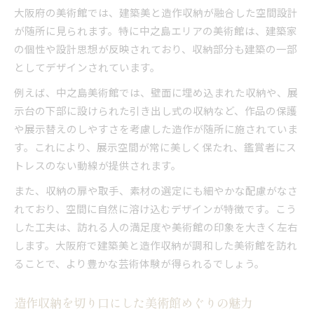
大阪府の美術館では、建築美と造作収納が融合した空間設計
が随所に見られます。特に中之島エリアの美術館は、建築家
の個性や設計思想が反映されており、収納部分も建築の一部
としてデザインされています。
例えば、中之島美術館では、壁面に埋め込まれた収納や、展
示台の下部に設けられた引き出し式の収納など、作品の保護
や展示替えのしやすさを考慮した造作が随所に施されていま
す。これにより、展示空間が常に美しく保たれ、鑑賞者にス
トレスのない動線が提供されます。
また、収納の扉や取手、素材の選定にも細やかな配慮がなさ
れており、空間に自然に溶け込むデザインが特徴です。こう
した工夫は、訪れる人の満足度や美術館の印象を大きく左右
します。大阪府で建築美と造作収納が調和した美術館を訪れ
ることで、より豊かな芸術体験が得られるでしょう。
造作収納を切り口にした美術館めぐりの魅力