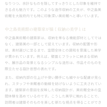
なりつつ、余計なものを隠してすっきりとした印象を維持で
きる点も魅力です。このような造作収納の工夫が、中之島美
術館を大阪府内でも特に印象深い美術館へと導いています。
中之島美術館の建築家が描く収納の美学とは
中之島美術館の建築家は、収納を単なる機能部材としてでは
なく、建築美の一部として捉えています。収納の配置や形
状、素材選びに至るまで、空間全体との調和を意識した美学
が貫かれています。例えば、壁面とフラットに納まる収納
や、展示品の背景となるシンプルな造形は、作品そのものを
際立たせる設計思想の表れです。
また、収納内部の仕上げや使い勝手にも細やかな配慮が見ら
れ、スタッフや来館者の動線を妨げないように工夫されてい
ます。建築家の意図を反映した収納設計が、美術館全体の空
間体験を高めているのです。こうした美学に触れることで、
訪問者は建築そのものを楽しむ新たな視点を得ることができ