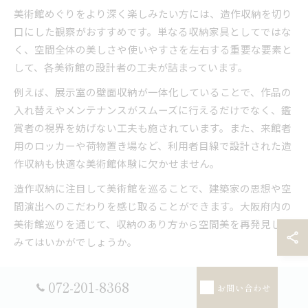
美術館めぐりをより深く楽しみたい方には、造作収納を切り
口にした観察がおすすめです。単なる収納家具としてではな
く、空間全体の美しさや使いやすさを左右する重要な要素と
して、各美術館の設計者の工夫が詰まっています。
例えば、展示室の壁面収納が一体化していることで、作品の
入れ替えやメンテナンスがスムーズに行えるだけでなく、鑑
賞者の視界を妨げない工夫も施されています。また、来館者
用のロッカーや荷物置き場など、利用者目線で設計された造
作収納も快適な美術館体験に欠かせません。
造作収納に注目して美術館を巡ることで、建築家の思想や空
間演出へのこだわりを感じ取ることができます。大阪府内の
美術館巡りを通じて、収納のあり方から空間美を再発見して
みてはいかがでしょうか。
大阪府内で注目すべき造作収納の特徴まとめ
072-201-8368
お問い合わせ
大阪府内の美術館における造作収納の特徴として、空間との