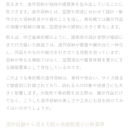
至るまで、造作収納が独自の建築美を生み出していることに
気づきます。造作収納とは、空間や用途に合わせて設計・製
作された収納家具や什器のことを指し、美術館では展示作品
の保護や動線の確保、空間全体の調和に大きく寄与します。
例えば、中之島美術館のように、建築家の設計思想が細部に
まで行き届いた施設では、造作収納が壁面や展示台と一体化
し、作品そのものの魅力を引き立てる役割を担っています。
収納が単なる機能ではなく、空間演出や鑑賞体験を豊かにす
る建築要素として存在しているのです。
このような美術館の造作収納は、素材や色合い、サイズ感ま
で徹底的に計画されており、訪れる人の印象や快適さにも大
きく影響します。大阪府で美術館を巡る際は、展示作品だけ
でなく、こうした造作収納の美しさや工夫にも目を向けてみ
てはいかがでしょうか。
造作収納から見る大阪の美術館選びの新基準