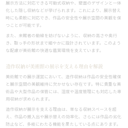
展示方法に対応できる可動式収納や、壁面のデザインと一体
化した隠し収納などが挙げられます。これにより、展示替え
時にも柔軟に対応でき、作品の安全性や展示空間の美観を保
つことが可能です。
また、来館者の動線を妨げないように、収納の高さや奥行
き、取っ手の形状まで細やかに設計されています。このよう
な配慮が美術館の快適な鑑賞環境を支えています。
造作収納が美術館の展示を支える理由を解説
美術館での展示運営において、造作収納は作品の安全性確保
と展示空間の美観維持に欠かせない存在です。特に貴重な美
術品や大型作品の保管には、湿度や温度管理にも対応した専
用収納が求められます。
造作収納が展示を支える理由は、単なる収納スペースを超
え、作品の搬入出や展示替えの効率化、さらには作品の劣化
防止など、多岐にわたる機能を果たしている点にあります。