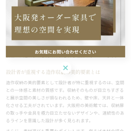
す。
また、造作収納は、館内の雰囲気や展示物の種類によって自
由度の高いデザインが可能です。例えば、中之島美術館のよ
うに現代美術を扱う施設では、シンプルで洗練された収納が
選ばれがちですが、歴史的建築を活かした美術館では、木材
や伝統技法を活かした収納が用いられることも。こうした柔
お気軽にお問い合わせください
軟性が、建築家から高く評価される理由となっています。
お気軽にお問い合わせください
設計者が重視する造作収納の美的要素とは
造作収納の美的要素として設計者が特に重視するのは、空間
との一体感と素材の質感です。収納そのものが目立ちすぎる
と展示空間の美しさが損なわれるため、壁や床、天井と一体
化させる工夫がされています。大阪府の美術館では、収納扉
の取っ手や金具を極力目立たせないデザインや、連続性のあ
るラインを意識した設計が多く見られます。
さらに、素材選びも重要なポイントです。例えば木材の場合