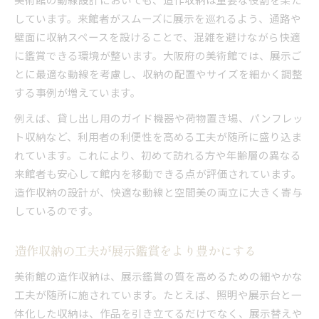
しています。来館者がスムーズに展示を巡れるよう、通路や
壁面に収納スペースを設けることで、混雑を避けながら快適
に鑑賞できる環境が整います。大阪府の美術館では、展示ご
とに最適な動線を考慮し、収納の配置やサイズを細かく調整
する事例が増えています。
例えば、貸し出し用のガイド機器や荷物置き場、パンフレッ
ト収納など、利用者の利便性を高める工夫が随所に盛り込ま
れています。これにより、初めて訪れる方や年齢層の異なる
来館者も安心して館内を移動できる点が評価されています。
造作収納の設計が、快適な動線と空間美の両立に大きく寄与
しているのです。
造作収納の工夫が展示鑑賞をより豊かにする
美術館の造作収納は、展示鑑賞の質を高めるための細やかな
工夫が随所に施されています。たとえば、照明や展示台と一
体化した収納は、作品を引き立てるだけでなく、展示替えや