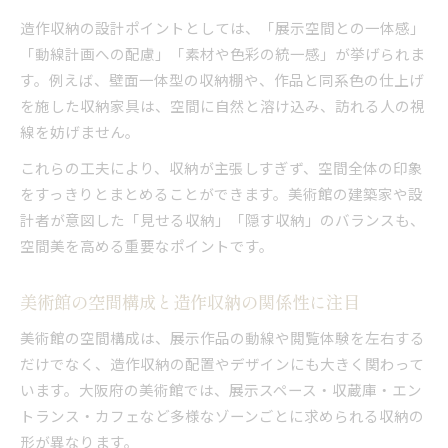
造作収納の設計ポイントとしては、「展示空間との一体感」
「動線計画への配慮」「素材や色彩の統一感」が挙げられま
す。例えば、壁面一体型の収納棚や、作品と同系色の仕上げ
を施した収納家具は、空間に自然と溶け込み、訪れる人の視
線を妨げません。
これらの工夫により、収納が主張しすぎず、空間全体の印象
をすっきりとまとめることができます。美術館の建築家や設
計者が意図した「見せる収納」「隠す収納」のバランスも、
空間美を高める重要なポイントです。
美術館の空間構成と造作収納の関係性に注目
美術館の空間構成は、展示作品の動線や閲覧体験を左右する
だけでなく、造作収納の配置やデザインにも大きく関わって
います。大阪府の美術館では、展示スペース・収蔵庫・エン
トランス・カフェなど多様なゾーンごとに求められる収納の
形が異なります。