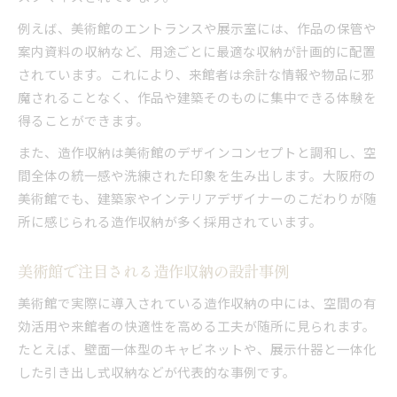
美術館建築で活きる造作収納のアイデア集
例えば、美術館のエントランスや展示室には、作品の保管や
造作収納が建築家に選ばれる理由を徹底解説
案内資料の収納など、用途ごとに最適な収納が計画的に配置
設計者が重視する造作収納の美的要素とは
されています。これにより、来館者は余計な情報や物品に邪
造作収納を活かした美術館建築の魅力紹介
魔されることなく、作品や建築そのものに集中できる体験を
中之島美術館の収納設計に学ぶ空間演出
得ることができます。
中之島美術館における造作収納設計のこだわり
また、造作収納は美術館のデザインコンセプトと調和し、空
造作収納が中之島美術館の空間演出に果たす役
間全体の統一感や洗練された印象を生み出します。大阪府の
割
美術館でも、建築家やインテリアデザイナーのこだわりが随
中之島美術館の建築家が描く収納の美学とは
所に感じられる造作収納が多く採用されています。
図面から読み解く中之島美術館の造作収納
施工現場で実現した造作収納の技術力に注目
美術館で注目される造作収納の設計事例
注目の収納デザインが生む展示体験
美術館で実際に導入されている造作収納の中には、空間の有
造作収納が彩る美術館の展示体験を深掘り
効活用や来館者の快適性を高める工夫が随所に見られます。
注目の収納デザインが展示空間に与える効果
たとえば、壁面一体型のキャビネットや、展示什器と一体化
した引き出し式収納などが代表的な事例です。
美術館で感じる造作収納の快適な動線設計