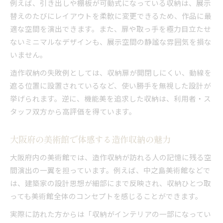
例えば、引き出しや棚板が可動式になっている収納は、展示
替えのたびにレイアウトを柔軟に変更できるため、作品に最
適な空間を演出できます。また、扉や取っ手を極力目立たせ
ないミニマルなデザインも、展示空間の静謐な雰囲気を損な
いません。
造作収納の失敗例としては、収納扉が開閉しにくい、動線を
遮る位置に設置されているなど、使い勝手を無視した設計が
挙げられます。逆に、機能美を追求した収納は、利用者・ス
タッフ双方から高評価を得ています。
大阪府の美術館で体感する造作収納の魅力
大阪府内の美術館では、造作収納が訪れる人の記憶に残る空
間演出の一翼を担っています。例えば、中之島美術館などで
は、建築家の設計思想が細部にまで反映され、収納ひとつ取
っても美術館全体のコンセプトを感じることができます。
実際に訪れた方からは「収納がインテリアの一部になってい