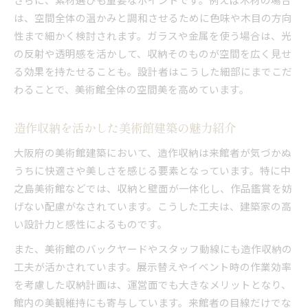
は、空間全体の温かみと調和させるために色味や木目の方向
性まで細かく検討されます。ガラスや金属を使う場合は、光
の反射や透明感を活かして、収納そのものが空間を広く見せ
る効果を持たせることも。設計者はこうした細部にまでこだ
わることで、美術館全体の空間美を高めています。
造作収納を活かした美術館建築の魅力紹介
大阪府の美術館建築において、造作収納は来館者が気づかぬ
うちに快適さや美しさを感じる要素となっています。特に中
之島美術館などでは、収納と壁面が一体化し、作品鑑賞を妨
げない配慮がなされています。こうした工夫は、建築家の高
い設計力と感性によるものです。
また、美術館のバックヤードやスタッフ動線にも造作収納の
工夫が活かされています。展示替えやイベント時の作業効率
を考慮した収納計画は、運営面でも大きなメリットとなり、
館内の美観維持にも寄与しています。来館者の目線だけでな