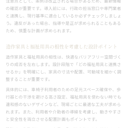
注意点として、条例は改正される場合があるため、最新情報
の確認が重要です。導入前には、行政の担当窓口や専門業者
と連携し、現行基準に適合しているか必ずチェックしましょ
う。違反があった場合、指導や是正が求められることもある
ため、慎重な計画が求められます。
造作家具と福祉用具の相性を考慮した設計ポイント
造作家具と福祉用具の相性は、快適なバリアフリー空間づく
りの成否を左右します。設計段階で「どの福祉用具と連携さ
せるか」を明確にし、家具の寸法や配置、可動域を細かく調
整することが重要です。
具体的には、車椅子利用者のための足元スペース確保や、歩
行器との干渉を避ける高さ設定、福祉用具を使わない時でも
違和感のないデザインなど、現場ごとに最適な工夫が求めら
れます。また、利用者や介助者の導線を考慮し、動きやすさ
と安全性を両立させる配置計画もポイントです。