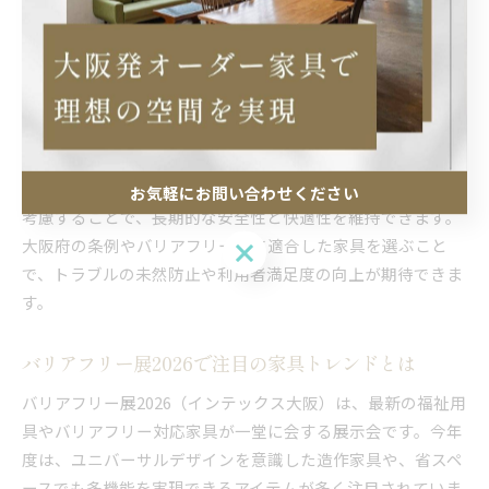
条例遵守にあたっては、造作家具の選定が非常に重要です。
まず、利用者の年齢や身体状況に合わせて高さや奥行きを調
整できる設計を選ぶことが基本となります。特に、手すりや
収納棚などは、握りやすさや出し入れのしやすさを重視しま
しょう。
また、角の丸みや滑り止め加工など、安全面への配慮も欠か
せません。素材選びにおいては、耐久性やメンテナンス性も
お気軽にお問い合わせください
考慮することで、長期的な安全性と快適性を維持できます。
大阪府の条例やバリアフリー法に適合した家具を選ぶこと
お気軽にお問い合わせください
で、トラブルの未然防止や利用者満足度の向上が期待できま
す。
バリアフリー展2026で注目の家具トレンドとは
バリアフリー展2026（インテックス大阪）は、最新の福祉用
具やバリアフリー対応家具が一堂に会する展示会です。今年
度は、ユニバーサルデザインを意識した造作家具や、省スペ
ースでも多機能を実現できるアイテムが多く注目されていま