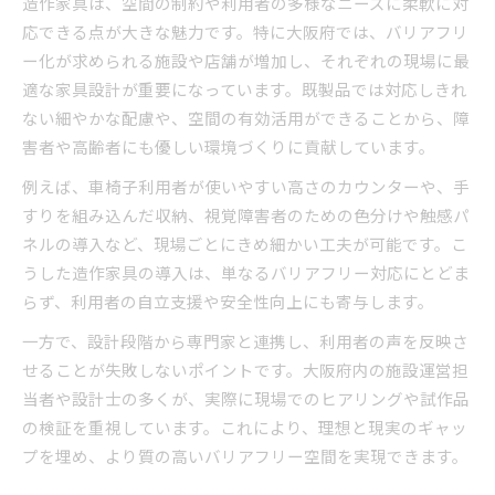
造作家具は、空間の制約や利用者の多様なニーズに柔軟に対
大阪府で注目される造作家具のデザイン事例
応できる点が大きな魅力です。特に大阪府では、バリアフリ
造作家具に求められるバリアフリー対応の工夫
ー化が求められる施設や店舗が増加し、それぞれの現場に最
福祉用具と連携した造作家具の新提案
適な家具設計が重要になっています。既製品では対応しきれ
大阪府のバリアフリー条例を活かす家具選び
ない細やかな配慮や、空間の有効活用ができることから、障
大阪府福祉のまちづくり条例と造作家具の関係
害者や高齢者にも優しい環境づくりに貢献しています。
性
例えば、車椅子利用者が使いやすい高さのカウンターや、手
条例遵守に役立つ造作家具の選定ポイント
すりを組み込んだ収納、視覚障害者のための色分けや触感パ
バリアフリー展2026で注目の家具トレンドと
ネルの導入など、現場ごとにきめ細かい工夫が可能です。こ
は
うした造作家具の導入は、単なるバリアフリー対応にとどま
造作家具導入時に意識すべき法規制の要点
らず、利用者の自立支援や安全性向上にも寄与します。
条例対応を叶える造作家具の実践的な選び方
一方で、設計段階から専門家と連携し、利用者の声を反映さ
造作家具で実現する利用者目線の安心設計
せることが失敗しないポイントです。大阪府内の施設運営担
当者や設計士の多くが、実際に現場でのヒアリングや試作品
利用者の声を反映した造作家具設計のポイント
の検証を重視しています。これにより、理想と現実のギャッ
障害者や高齢者が安心できる家具配置の工夫
プを埋め、より質の高いバリアフリー空間を実現できます。
大阪府バリアフリー法準拠の造作家具事例