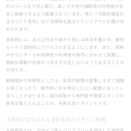
のスペースを十分に取り、車いすや歩行補助具の利用者が安
全に移動できるよう配慮されています。特に『大阪府福祉の
まちづくり条例』など法規制も踏まえたレイアウト計画が求
められます。
具体的には、出入口付近や曲がり角には家具を置かず、最短
ルートで目的地にアクセスできるようにします。また、収納
やカウンターも利用頻度や利用者の動作に合わせて設置し、
無駄な移動や危険なつまずきが生じないよう工夫することが
大切です。
動線設計の失敗例としては、家具の配置が密集しすぎて通路
が狭くなったり、動作時に手を伸ばしにくい配置になってし
まうことがあります。設計段階から専門家や現場スタッフの
意見を取り入れることが、失敗を防ぐポイントです。
大阪府で注目される造作家具のデザイン事例
大阪府内では、デザイン性とバリアフリーを両立した造作家