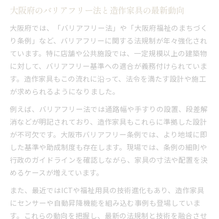
福祉施設向け造作家具の安全設計とは
大阪府のバリアフリー法と造作家具の最新動向
バリアフリー展2026で話題の安心設計アイデア
大阪府では、「バリアフリー法」や「大阪府福祉のまちづく
福祉用具と造作家具連携の最新トレンド
り条例」など、バリアフリーに関する法規制が年々強化され
福祉用具と造作家具が生み出す快適空間の秘密
ています。特に店舗や公共施設では、一定規模以上の建築物
バリアフリー展2026にみる最新連携事例を解
に対して、バリアフリー基準への適合が義務付けられていま
説
す。造作家具もこの流れに沿って、法令を満たす設計や施工
福祉用具展示会でわかる造作家具の選び方
が求められるようになりました。
大阪府条例に対応した連携家具の開発動向
例えば、バリアフリー法では通路幅や手すりの設置、段差解
造作家具と福祉用具の相性を考慮した設計ポイ
消などが明記されており、造作家具もこれらに準拠した設計
ント
が不可欠です。大阪市バリアフリー条例では、より地域に即
バリアフリー化の成功例から学ぶ導入ポイント
した基準や助成制度も存在します。現場では、条例の細則や
バリアフリー化成功の鍵は造作家具の活用にあ
行政のガイドラインを確認しながら、家具の寸法や配置を決
り
めるケースが増えています。
大阪府の条例対応事例に学ぶ導入ノウハウ
また、最近ではICTや福祉用具の技術進化もあり、造作家具
造作家具導入で変わる福祉施設の利用体験
にセンサーや自動昇降機能を組み込む事例も登場していま
す。これらの動向を把握し、最新の法規制と技術を融合させ
バリアフリー展2026で紹介された成功ポイン