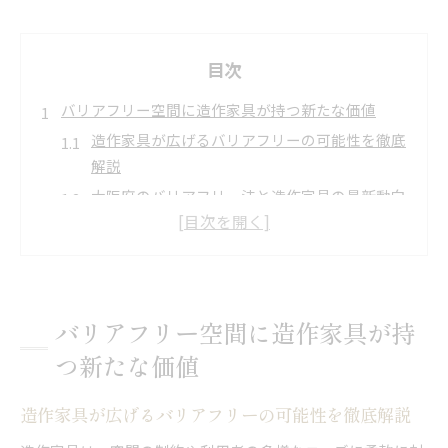
目次
バリアフリー空間に造作家具が持つ新たな価値
造作家具が広げるバリアフリーの可能性を徹底
解説
大阪府のバリアフリー法と造作家具の最新動向
障害者も安心できる造作家具選びの要点
施設デザインで活きる造作家具の価値と工夫
バリアフリー展2026に学ぶ造作家具の活用事
例
バリアフリー空間に造作家具が持
快適な施設を叶える造作家具の特徴と工夫
つ新たな価値
使いやすさ重視の造作家具が快適さを高める理
由
造作家具が広げるバリアフリーの可能性を徹底解説
動線を考えた造作家具配置のポイントとは