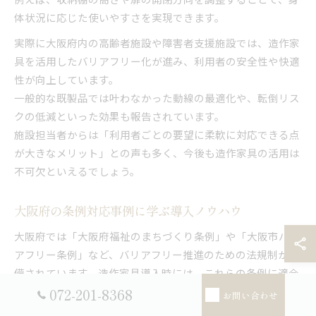
体状況に応じた使いやすさを実現できます。
実際に大阪府内の高齢者施設や障害者支援施設では、造作家
具を活用したバリアフリー化が進み、利用者の安全性や快適
性が向上しています。
一般的な既製品では叶わなかった動線の最適化や、転倒リス
クの低減といった効果も報告されています。
施設担当者からは「利用者ごとの要望に柔軟に対応できる点
が大きなメリット」との声も多く、今後も造作家具の活用は
不可欠といえるでしょう。
大阪府の条例対応事例に学ぶ導入ノウハウ
大阪府では「大阪府福祉のまちづくり条例」や「大阪市バリ
アフリー条例」など、バリアフリー推進のための法規制が整
備されています。造作家具導入時には、これらの条例に適合
する設計が求められますが、現場では「どこまで対応すれば
072-201-8368
お問い合わせ
よいか」「何に注意すべきか」といった課題も多く見られま