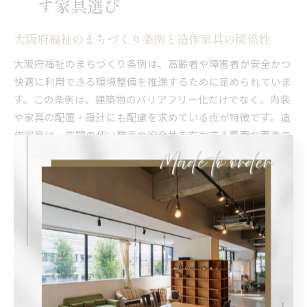
す家具選び
大阪府福祉のまちづくり条例と造作家具の関係性
大阪府福祉のまちづくり条例は、高齢者や障害者が安全かつ
快適に利用できる環境整備を推進するために定められていま
す。この条例は、建築物のバリアフリー化だけでなく、内装
や家具の配置・設計にも配慮を求めている点が特徴です。造
作家具は、空間の使い勝手や安全性を左右する重要な要素で
あり、条例の趣旨を実現するために欠かせません。
例えば、車椅子利用者がスムーズに移動できるよう通路幅を
確保したり、手の届きやすい高さに収納を設置するなど、造
作家具の工夫が条例遵守の大きなポイントとなります。実際
の現場では、利用者の動線や使い勝手を考慮したオーダーメ
イド家具が、条例対応と快適性の両立に役立っています。
条例遵守に役立つ造作家具の選定ポイント