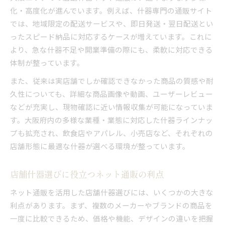
大阪で店舗什器を安く効率よく仕入れる方法
化・高度化が進んでいます。例えば、什器専門の通販サイト
では、地域限定の配送サービスや、即日発送・翌日配送とい
店舗什器ネット通販で仕入れコストを抑える
ったスピード納品に対応するケースが増えています。これに
担当者が実践する店舗什器調達の裏技
より、急な什器不足や開業準備の際にも、柔軟に対応できる
大阪の仕入れ担当が選ぶ店舗什器購入手順
体制が整っています。
ネットと実店舗併用で什器調達の悩み解決
また、従来は実店舗でしか確認できなかった商品の質感や耐
店舗什器はネットと実店舗併用が最適解
久性についても、詳細な商品画像や動画、ユーザーレビュー
ネット通販と店舗の両立で什器調達効率化
などが充実し、現物確認に近い情報収集が可能になっていま
実店舗と通販の併用メリットと活用術
す。大阪府内の多様な業種・業態に対応した什器ラインナッ
店舗什器調達の悩みを併用で解決する方法
プも拡充され、飲食店やアパレル、小売店など、それぞれの
大阪府で什器のネット・実店舗活用ポイント
店舗形態に最適な什器が選べる環境が整っています。
店舗什器選びに役立つネット通販の利点
ネット通販を活用した店舗什器選びには、いくつかの大きな
利点があります。まず、複数のメーカーやブランドの商品を
一度に比較できるため、価格や機能、デザインの違いを把握