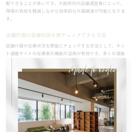
配できることが多いです。大阪府内の店舗運営者にとって、
現場の負担を軽減しながら効率的な什器調達が可能となりま
す。
店舗什器の在庫状況を即チェックできる方法
店舗什器の在庫状況を即座にチェックする方法として、ネッ
ト通販サイトの在庫表示機能の活用が有効です。多くの通販
サイトでは、商品ページに「在庫あり」「残りわずか」など
の表示があり、リアルタイムで更新される仕組みが整ってい
ます。これにより、店舗運営者は無駄な問い合わせや来店の
手間を省き、必要な什器をスムーズに選定できます。
加えて、会員登録やお気に入り機能を活用することで、頻繁
に利用する什器の在庫状況をすぐに確認できるようになりま
す。定期的な仕入れやリピート購入にも便利です。商品によ
っては、在庫切れ時の入荷通知サービスも用意されており、
これを利用することでタイミングを逃さずに注文できるでし