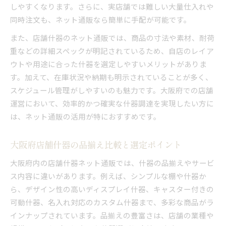
しやすくなります。さらに、実店舗では難しい大量仕入れや
同時注文も、ネット通販なら簡単に手配が可能です。
また、店舗什器のネット通販では、商品の寸法や素材、耐荷
重などの詳細スペックが明記されているため、自店のレイア
ウトや用途に合った什器を選定しやすいメリットがありま
す。加えて、在庫状況や納期も明示されていることが多く、
スケジュール管理がしやすいのも魅力です。大阪府での店舗
運営において、効率的かつ確実な什器調達を実現したい方に
は、ネット通販の活用が特におすすめです。
大阪府店舗什器の品揃え比較と選定ポイント
大阪府内の店舗什器ネット通販では、什器の品揃えやサービ
ス内容に違いがあります。例えば、シンプルな棚や什器か
ら、デザイン性の高いディスプレイ什器、キャスター付きの
可動什器、名入れ対応のカスタム什器まで、多彩な商品がラ
インナップされています。品揃えの豊富さは、店舗の業種や