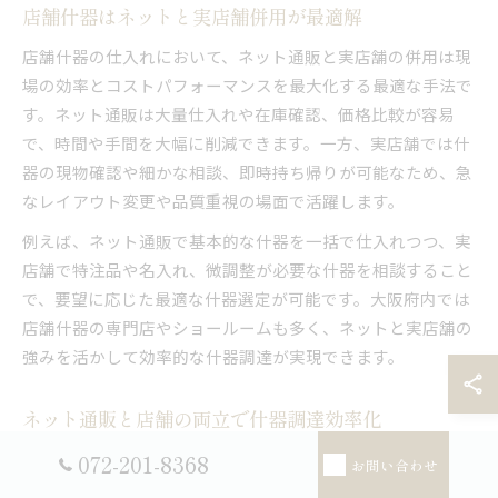
店舗什器はネットと実店舗併用が最適解
店舗什器の仕入れにおいて、ネット通販と実店舗の併用は現
場の効率とコストパフォーマンスを最大化する最適な手法で
す。ネット通販は大量仕入れや在庫確認、価格比較が容易
で、時間や手間を大幅に削減できます。一方、実店舗では什
器の現物確認や細かな相談、即時持ち帰りが可能なため、急
なレイアウト変更や品質重視の場面で活躍します。
例えば、ネット通販で基本的な什器を一括で仕入れつつ、実
店舗で特注品や名入れ、微調整が必要な什器を相談すること
で、要望に応じた最適な什器選定が可能です。大阪府内では
店舗什器の専門店やショールームも多く、ネットと実店舗の
強みを活かして効率的な什器調達が実現できます。
ネット通販と店舗の両立で什器調達効率化
什器調達の効率化には、ネット通販と実店舗それぞれのメリ
072-201-8368
お問い合わせ
ットを理解し、状況に応じて使い分けることが重要です。ネ