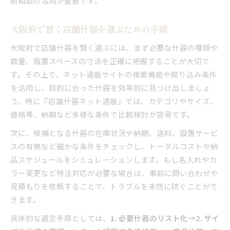
前相談の活用が重要です。
大阪府で賢く店舗什器を選ぶための手順
大阪府で店舗什器を賢く選ぶには、まず必要な什器の種類や
数量、設置スペースの寸法を正確に把握することが大切で
す。その上で、ネット通販サイトの検索機能や絞り込み条件
を活用し、目的に合った什器を効率的に見つけ出しましょ
う。特に『店舗什器ネット通販』では、カテゴリやサイズ、
価格帯、納期など多様な条件で比較検討が容易です。
次に、候補となる什器の在庫状況や納期、送料、設置サービ
スの有無など細かな条件をチェックし、トータルコストや納
品スケジュールをシミュレーションします。もし名入れやカ
ラー変更など特注対応が必要な場合は、事前に問い合わせや
見積もりを依頼することで、トラブルを未然に防ぐことがで
きます。
具体的な選定手順としては、
1. 必要什器のリスト化→2. サイ