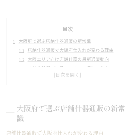
目次
大阪府で選ぶ店舗什器通販の新常識
店舗什器通販で大阪府仕入れが変わる理由
大阪エリア向け店舗什器の最新通販動向
店舗什器選びに役立つネット通販の利点
大阪府店舗什器の品揃え比較と選定ポイント
ネット通販で広がる大阪の店舗什器調達法
ネット通販を活用した大阪の店舗什器仕入れ術
大阪のネット通販で効率的な店舗什器調達術
大阪府で選ぶ店舗什器通販の新常
店舗什器仕入れにおすすめのネット通販活用
識
大阪府事業者が選ぶ店舗什器通販のコツ
ネット通販で店舗什器仕入れが時短できる理由
店舗什器通販で大阪府仕入れが変わる理由