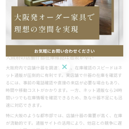
ょう。
一方、在庫数が流動的な場合もあるため、確実な仕入れには
早めの注文や、必要数量を事前に確認しておくことが重要で
す。特に繁忙期やセール時期は在庫が急減する傾向があるた
め、ネット通販の在庫表示をこまめにチェックし、計画的に
仕入れを進めることをおすすめします。
お気軽にお問い合わせください
大阪府の店舗什器在庫確認は通販が早い
お気軽にお問い合わせください
大阪府内で店舗什器を調達する際、在庫確認のスピードはネ
ット通販が圧倒的に有利です。実店舗で什器の在庫を確認す
るには、事前の電話確認や直接の来店が必要な場合もあり、
時間や移動コストがかかります。一方、ネット通販なら24時
間いつでも在庫情報を確認できるため、急な什器不足にも迅
速に対応できます。
特に大阪のような都市部では、店舗什器の需要が高く、在庫
が流動的です。通販サイトの活用により、他店との競争に遅