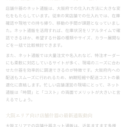
大阪で店舗什器ネット通販を活かすポイント
店舗什器のネット通販は、大阪府での仕入れ方法に大きな変
店舗什器の在庫確認ならネット通販が便利
化をもたらしています。従来の実店舗での仕入れでは、在庫
ネット通販で店舗什器の在庫確認が簡単に
確認や現地での持ち帰り、移動の手間が課題となっていまし
た。ネット通販を活用すれば、在庫状況をリアルタイムで確
店舗什器の在庫状況を即チェックできる方法
認できるほか、希望する什器の種類やサイズ、カラー展開な
大阪府の店舗什器在庫確認は通販が早い
どを一括で比較検討できます。
ネット通販活用で在庫切れリスクを回避
また、ネット通販では大量注文や名入れなど、特注オーダー
店舗什器の在庫確認が便利な通販サービス
にも柔軟に対応しているサイトが多く、現場のニーズに合わ
効率化を目指す大阪府の店舗什器購入法
せた什器を効率的に調達できるのが特徴です。大阪府内への
店舗什器購入の効率化はネット通販で実現
配送もスムーズに行われるため、納期短縮や配送コストの最
大阪府で賢く店舗什器を選ぶための手順
適化に直結します。忙しい店舗運営の現場にとって、ネット
ネット通販で店舗什器購入の手間を削減
通販は「時間」と「コスト」の両面でメリットが大きいと言
効率重視の店舗什器購入法と注意ポイント
えるでしょう。
大阪の店舗什器仕入れを効率化する秘訣
大阪エリア向け店舗什器の最新通販動向
大阪の仕入れ担当必見店舗什器入手テクニック
仕入れ担当が知るべき店舗什器ネット活用法
大阪エリアでの店舗什器ネット通販は、近年ますます多様