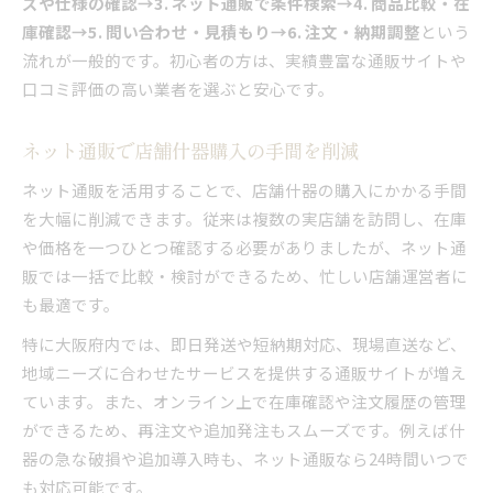
ズや仕様の確認→3. ネット通販で条件検索→4. 商品比較・在
庫確認→5. 問い合わせ・見積もり→6. 注文・納期調整
という
流れが一般的です。初心者の方は、実績豊富な通販サイトや
口コミ評価の高い業者を選ぶと安心です。
ネット通販で店舗什器購入の手間を削減
ネット通販を活用することで、店舗什器の購入にかかる手間
を大幅に削減できます。従来は複数の実店舗を訪問し、在庫
や価格を一つひとつ確認する必要がありましたが、ネット通
販では一括で比較・検討ができるため、忙しい店舗運営者に
も最適です。
特に大阪府内では、即日発送や短納期対応、現場直送など、
地域ニーズに合わせたサービスを提供する通販サイトが増え
ています。また、オンライン上で在庫確認や注文履歴の管理
ができるため、再注文や追加発注もスムーズです。例えば什
器の急な破損や追加導入時も、ネット通販なら24時間いつで
も対応可能です。