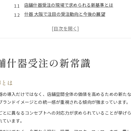
店舗什器受注の現場で求められる新基準とは
什器 大阪で注目の受注動向と今後の展望
店舗什器の受注が空間作りに与える影響
販促什器 大阪の最新トレンドを押さえる
店舗什器受注で失敗しないポイント解説
販促什器の受注に強い大阪府の選び方
舗什器受注の新常識
販促什器 大阪で信頼できる受注先の見極め方
店舗什器の受注先が販促に与える効果とは
什器 大阪で実現する販促什器の選定ポイント
準とは
販促什器受注時に注目したい大阪府の強み
器の導入だけではなく、店舗空間全体の価値を高めるための新た
大阪の什器受注で販促力を最大化する秘訣
ブランドイメージとの統一感が重視される傾向が強まっています。
店舗空間づくりに役立つ什器の工夫
ごとに異なるコンセプトへの対応力が求められていることが挙げ
店舗什器の受注で叶える空間演出の工夫
れています。
什器 大阪の事例に学ぶレイアウトの最適化