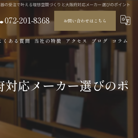
什器の受注で叶える理想空間づくりと大阪府対応メーカー選びのポイント
072-201-8368
お問い合わせはこちら
よくある質問
当社の特徴
アクセス
ブログ
コラム
店舗
製造
府対応メーカー選びのポ
オーダーメイド
収納
インテリア