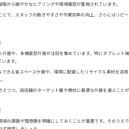
段階から細やかなヒアリングや現場確認が重視されています。
受注製作で叶う店舗什器の最適提案法
ことで、スタッフの動きやすさや作業効率の向上、さらにはリピー
店舗什器受注製作がもたらす最適な提案例
什器 大阪でのオーダーメイド対応力の違い
受注製作で店舗什器の課題を解決する方法
る
販促什器 大阪の最適提案事例に学ぶ
店舗什器の受注製作で空間価値を高める
た什器や、多機能型什器が注目を集めています。特にタブレット
ています。
ルできる省スペース什器や、環境に配慮したリサイクル素材を活用
お気軽にお問い合わせください
お気軽にお問い合わせください
す。
さえつつ、自店舗のターゲット層や商材に最適な什器を選ぶことが
説
現場の課題や理想像を明確にしておくことが重要です。そのうえ
必ず確認しましょう。