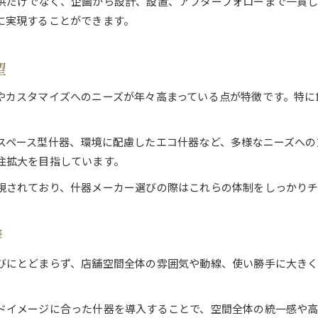
供だけでなく、企画から設計、設置、アフターフォローまで一貫
店舗什器受注で動線を生かすポイント
に実現することができます。
販促什器 大阪で差がつく配置テクニック
店舗什器の受注で実現する統一感の作り方
望
理想を形にする店舗什器受注の実際
店舗什器受注が理想空間を形にする流れ
やカスタマイズへのニーズが年々高まっている点が特徴です。特に
什器 大阪でのオーダー事例を徹底解説
販促什器受注で叶える具体的な空間提案
スペース型什器、環境に配慮したエコ什器など、多様なニーズへの
店舗什器の受注製作で意識すべき工程
注拡大を目指しています。
什器受注で理想を実現するヒアリング術
視されており、什器メーカー選びの際はこれらの体制をしっかり
大阪府で店舗什器を依頼するなら注目点は
大阪で店舗什器受注時に重視したい要素
響
什器 大阪で信頼性を高める選び方とは
びにとどまらず、店舗空間全体の雰囲気や動線、使い勝手に大き
店舗什器依頼時の確認すべきチェックリスト
販促什器 大阪で選ばれる依頼ポイント
ドイメージに合った什器を導入することで、空間全体の統一感や
店舗什器受注における大阪府対応の強み