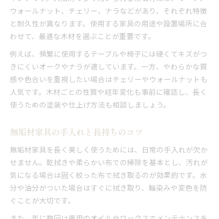
ウォールナット、チェリー、ナラなどがあり、それぞれ特徴
と耐久性が異なります。使用する家具の用途や設置場所に合
わせて、最適な木材を選ぶことが重要です。
例えば、頻繁に使用するテーブルや椅子には硬くてキズがつ
きにくいオークやナラが適しています。一方、やわらかな質
感や色合いを重視したい場合はチェリーやウォールナットも
人気です。木材ごとの性質や経年変化も事前に確認し、長く
使うための塗装や仕上げ方法も相談しましょう。
無垢材家具の手入れと長持ちのコツ
無垢材家具を長く美しく使うためには、日常の手入れが欠か
せません。乾拭きや柔らかい布での掃除を基本とし、汚れが
気になる場合は固く絞った布で拭き取るのが効果的です。水
分や油分がついた場合はすぐに拭き取り、輪染みや変色を防
ぐことが大切です。
また、年に数回は専用のオイルやワックスでメンテナンスを