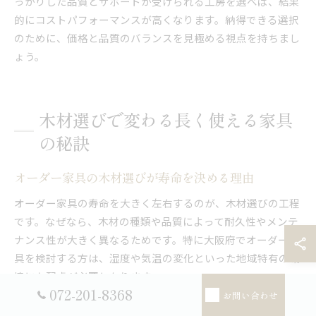
っかりした品質とサポートが受けられる工房を選べば、結果
的にコストパフォーマンスが高くなります。納得できる選択
のために、価格と品質のバランスを見極める視点を持ちまし
ょう。
木材選びで変わる長く使える家具
の秘訣
オーダー家具の木材選びが寿命を決める理由
オーダー家具の寿命を大きく左右するのが、木材選びの工程
です。なぜなら、木材の種類や品質によって耐久性やメンテ
ナンス性が大きく異なるためです。特に大阪府でオーダー家
具を検討する方は、湿度や気温の変化といった地域特有の環
境にも配慮が必要となります。
072-201-8368
お問い合わせ
例えば、無垢材は天然木ならではの温もりや強度が魅力です