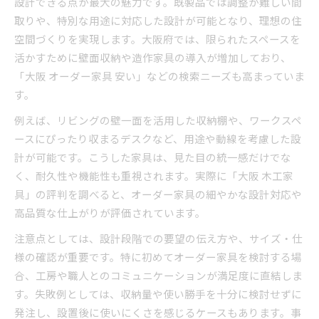
設計できる点が最大の魅力です。既製品では調整が難しい間
無垢材を使ったオーダー家具の魅力解説
取りや、特別な用途に対応した設計が可能となり、理想の住
空間づくりを実現します。大阪府では、限られたスペースを
大阪府で選ぶ無垢材オーダー家具の特徴
活かすために壁面収納や造作家具の導入が増加しており、
耐久性を高める木材選びの実践方法
「大阪 オーダー家具 安い」などの検索ニーズも高まっていま
無垢材家具の手入れと長持ちのコツ
す。
オーダー家具で無垢材が選ばれる理由
例えば、リビングの壁一面を活用した収納棚や、ワークスペ
品質重視なら知っておきたい木材の話
ースにぴったり収まるデスクなど、用途や動線を考慮した設
オーダー家具で重視すべき木材の種類
計が可能です。こうした家具は、見た目の統一感だけでな
木材ごとの特徴とオーダー家具の関係
く、耐久性や機能性も重視されます。実際に「大阪 木工家
大阪府で評価される木工家具の秘密
具」の評判を調べると、オーダー家具の細やかな設計対応や
耐久性に優れるオーダー家具の木材選び
高品質な仕上がりが評価されています。
安さだけで選ばない木材選択の基準
注意点としては、設計段階での要望の伝え方や、サイズ・仕
大阪府で見極める高品質オーダー家具
様の確認が重要です。特に初めてオーダー家具を検討する場
オーダー家具の品質を見極めるチェック法
合、工房や職人とのコミュニケーションが満足度に直結しま
す。失敗例としては、収納量や使い勝手を十分に検討せずに
大阪府で評判の家具店選びのポイント
発注し、設置後に使いにくさを感じるケースもあります。事
木材とデザインのバランスを考える方法