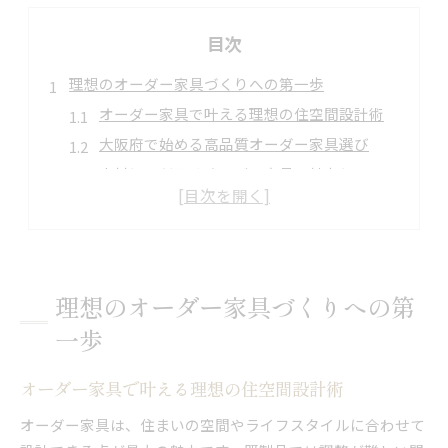
目次
理想のオーダー家具づくりへの第一歩
オーダー家具で叶える理想の住空間設計術
大阪府で始める高品質オーダー家具選び
木材にこだわるオーダー家具の魅力とは
オーダー家具成功のポイントと注意点
安さと品質を両立する家具購入のコツ
大阪府で木材にこだわる家具選び
オーダー家具に適した木材の選び方解説
理想のオーダー家具づくりへの第
大阪府で人気の木工家具素材比較ガイド
一歩
無垢材オーダー家具の魅力と注意点
木材によるオーダー家具の耐久性の違い
オーダー家具で叶える理想の住空間設計術
木工家具選びで重視すべきポイント
オーダー家具は、住まいの空間やライフスタイルに合わせて
無垢材活用で差が出るオーダー家具術