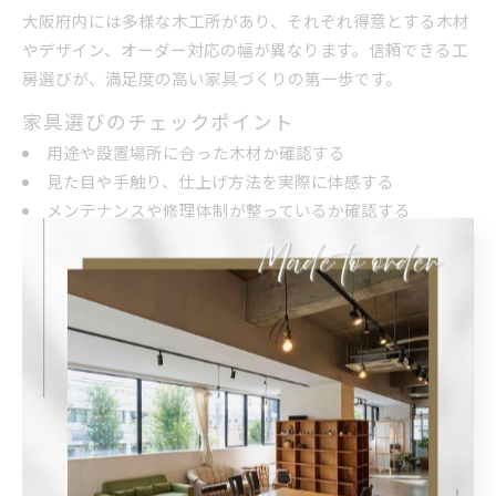
大阪府内には多様な木工所があり、それぞれ得意とする木材
やデザイン、オーダー対応の幅が異なります。信頼できる工
房選びが、満足度の高い家具づくりの第一歩です。
家具選びのチェックポイント
用途や設置場所に合った木材か確認する
見た目や手触り、仕上げ方法を実際に体感する
メンテナンスや修理体制が整っているか確認する
見積もりや納期、アフターサービスの内容を比較する
特にオーダー家具は完成までに時間がかかるため、事前の打
ち合わせやイメージの共有が重要です。大阪の工房では、実
例やサンプルを見ながら相談できるところも多く、納得のい
く選択がしやすい環境が整っています。
無垢材活用で差が出るオーダー家