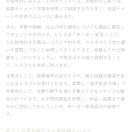
を具体的に伝えることがポイントです。大阪府の工房では、
図面やイメージ写真を持参して相談する方も多く、完成イメ
ージの共有がスムーズに進みます。
また、予算や納期、仕上げ材の選択についても事前に確認し
ておくことが大切です。たとえば「オーダー 家具 ニトリ」
と比較検討する際は、コストや耐久性、カスタマイズ性の違
いを整理しておくと納得しやすくなります。見積もりや仕様
書をしっかりチェックし、不明点はその場で質問すること
で、トラブルを未然に防げます。
注意点として、設置場所の採寸ミスや、搬入経路の確認不足
によるトラブルが挙げられます。実際に「造作家具 大阪」で
失敗例として、玄関や廊下を通らず搬入できないケースも報
告されています。必ず現地調査を依頼し、納品・設置まで細
やかに対応してもらうことが、オーダー家具成功の秘訣で
す。
安さと品質を両立する家具購入のコツ