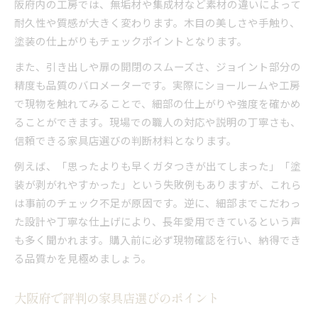
阪府内の工房では、無垢材や集成材など素材の違いによって
耐久性や質感が大きく変わります。木目の美しさや手触り、
塗装の仕上がりもチェックポイントとなります。
また、引き出しや扉の開閉のスムーズさ、ジョイント部分の
精度も品質のバロメーターです。実際にショールームや工房
で現物を触れてみることで、細部の仕上がりや強度を確かめ
ることができます。現場での職人の対応や説明の丁寧さも、
信頼できる家具店選びの判断材料となります。
例えば、「思ったよりも早くガタつきが出てしまった」「塗
装が剥がれやすかった」という失敗例もありますが、これら
は事前のチェック不足が原因です。逆に、細部までこだわっ
た設計や丁寧な仕上げにより、長年愛用できているという声
も多く聞かれます。購入前に必ず現物確認を行い、納得でき
る品質かを見極めましょう。
大阪府で評判の家具店選びのポイント