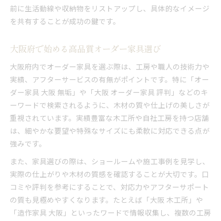
前に生活動線や収納物をリストアップし、具体的なイメージ
オーダー家具選びで失敗しない秘訣
を共有することが成功の鍵です。
安いだけでない高品質家具の選択基準
木材選びで変わる長く使える家具の秘訣
大阪府で始める高品質オーダー家具選び
オーダー家具の木材選びが寿命を決める理由
大阪府内でオーダー家具を選ぶ際は、工房や職人の技術力や
長く使える家具を作るための木材知識
実績、アフターサービスの有無がポイントです。特に「オー
大阪府で人気の耐久性重視オーダー家具
ダー家具 大阪 無垢」や「大阪 オーダー家具 評判」などのキ
木材の種類ごとのメリットとデメリット
ーワードで検索されるように、木材の質や仕上げの美しさが
オーダー家具選びで重視すべき品質とは
重視されています。実績豊富な木工所や自社工房を持つ店舗
は、細やかな要望や特殊なサイズにも柔軟に対応できる点が
強みです。
また、家具選びの際は、ショールームや施工事例を見学し、
実際の仕上がりや木材の質感を確認することが大切です。口
コミや評判を参考にすることで、対応力やアフターサポート
の質も見極めやすくなります。たとえば「大阪 木工所」や
「造作家具 大阪」といったワードで情報収集し、複数の工房