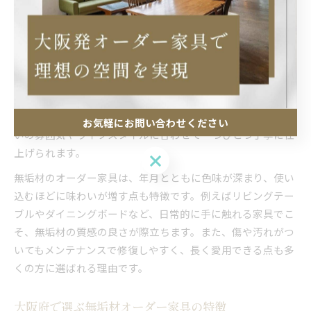
具術
無垢材を使ったオーダー家具の魅力解説
無垢材を使ったオーダー家具は、自然素材ならではの温もり
や質感が魅力です。合板や突板と異なり、木そのものの個性
や美しさを感じられるため、インテリアに高級感や落ち着き
をもたらします。大阪府でも無垢材家具は人気が高く、住ま
お気軽にお問い合わせください
いの雰囲気やライフスタイルに合わせて一つひとつ丁寧に仕
上げられます。
お気軽にお問い合わせください
無垢材のオーダー家具は、年月とともに色味が深まり、使い
込むほどに味わいが増す点も特徴です。例えばリビングテー
ブルやダイニングボードなど、日常的に手に触れる家具でこ
そ、無垢材の質感の良さが際立ちます。また、傷や汚れがつ
いてもメンテナンスで修復しやすく、長く愛用できる点も多
くの方に選ばれる理由です。
大阪府で選ぶ無垢材オーダー家具の特徴