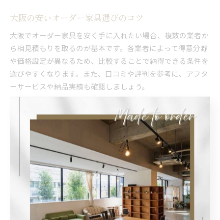
大阪の安いオーダー家具選びのコツ
大阪でオーダー家具を安く手に入れたい場合、複数の業者か
ら相見積もりを取るのが基本です。各業者によって得意分野
や価格設定が異なるため、比較することで納得できる条件を
選びやすくなります。また、口コミや評判を参考に、アフタ
ーサービスや納品実績も確認しましょう。
安さだけでなく、希望のデザインやサイズに柔軟に対応して
くれるかも重要なポイントです。無垢材や国産素材を扱う業
者を選ぶことで、長く使える品質も確保できます。大阪市内
や周辺エリアには、ショールームで実物を確認できる店舗も
多いため、実際に見て触れることで安心して選択できます。
オーダー家具で叶えるコスパ重視の住まい
コストパフォーマンスを重視した住まいづくりには、セミオ
ーダーやパーツの組み合わせ提案を活用するのが効果的で