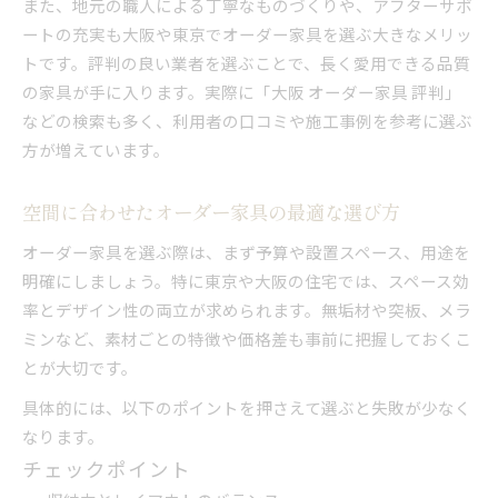
また、地元の職人による丁寧なものづくりや、アフターサポ
安いオーダー家具を選ぶ際の注意点
ートの充実も大阪や東京でオーダー家具を選ぶ大きなメリッ
高品質なオーダー家具を賢く選ぶコツ
トです。評判の良い業者を選ぶことで、長く愛用できる品質
高品質なオーダー家具を見極めるポイント
の家具が手に入ります。実際に「大阪 オーダー家具 評判」
オーダー家具の評判を比較する選び方
などの検索も多く、利用者の口コミや施工事例を参考に選ぶ
大阪で信頼されるオーダー家具業者とは
方が増えています。
オーダー家具の品質と価格のバランス術
満足度の高いオーダー家具の探し方
空間に合わせたオーダー家具の最適な選び方
オーダー家具を選ぶ際は、まず予算や設置スペース、用途を
明確にしましょう。特に東京や大阪の住宅では、スペース効
率とデザイン性の両立が求められます。無垢材や突板、メラ
ミンなど、素材ごとの特徴や価格差も事前に把握しておくこ
とが大切です。
具体的には、以下のポイントを押さえて選ぶと失敗が少なく
なります。
チェックポイント