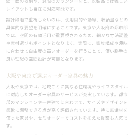
壁一面の収納や、窓際のカウンターなど、既製品では難しい
大阪の安いオーダー家具選びのコツ
レイアウトも自在に対応可能です。
オーダー家具で叶えるコスパ重視の住まい
価格を比較して選ぶオーダー家具の活用法
設計段階で重視したいのは、使用目的や動線、収納量などの
具体的な要望を明確にすることです。東京や大阪府の都市部
素材とサイズで調整するオーダー家具予算術
では、空間の有効活用が重要視されるため、細かな寸法調整
素材やサイズで選ぶオーダー家具の魅力
や素材選びもポイントとなります。実際に、家族構成や趣味
無垢材のオーダー家具が持つ魅力と特徴
に合わせて自由度の高いオーダーを行うことで、使い勝手の
オーダー家具で叶える希望サイズの実現法
良い理想の空間設計が可能となります。
木工家具を活かしたオーダー家具の選び方
オーダー家具×素材で理想を追求する方法
大阪や東京で選ぶオーダー家具の魅力
サイズ調整が可能なオーダー家具の強み
大阪や東京では、地域ごとに異なる住環境やライフスタイル
オーダー家具の価格と選び方のポイント
に対応したオーダー家具のサービスが充実しています。都市
オーダー家具の価格相場と選び方のコツ
部のマンションや一戸建てに合わせて、サイズやデザインを
大阪や東京で選ぶオーダー家具の費用感
柔軟に調整できる点が高く評価されています。特に無垢材を
使った家具や、セミオーダーでコストを抑えた提案も人気で
オーダー家具を賢く選ぶための比較ポイント
す。
価格を見極めるオーダー家具の基礎知識