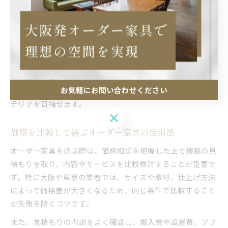
す。既製品のパーツをベースに一部だけカスタマイズするこ
とで、オーダー家具ならではのフィット感とコストダウンの
両立が可能です。
たとえば、リビング収納やキッチンカウンターなど、部屋の
スペースや動線に合わせて必要な部分だけオーダーすること
で、ムダを省いた住空間が実現します。東京や大阪府の多様
お気軽にお問い合わせください
な住宅事情にも柔軟に対応でき、予算内で満足度の高いイン
テリアを目指せます。
お気軽にお問い合わせください
価格を比較して選ぶオーダー家具の活用法
オーダー家具を選ぶ際は、価格相場を把握した上で複数の見
積もりを取り、内容やサービスを比較検討することが重要で
す。特に大阪や東京の業者では、サイズや素材、仕上げ方法
によって価格差が大きくなるため、同じ条件で比較すること
が失敗を防ぐコツです。
また、見積もりの内訳をよく確認し、搬入費や設置費、アフ