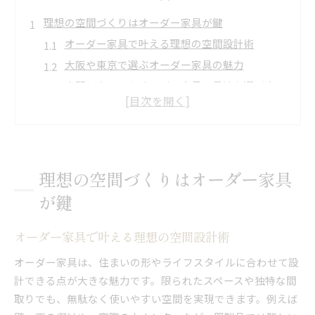
理想の空間づくりはオーダー家具が鍵
オーダー家具で叶える理想の空間設計術
大阪や東京で選ぶオーダー家具の魅力
空間に合わせたオーダー家具の最適な選び方
オーダー家具で差がつくおしゃれな住まい
オーダー家具が実現する唯一無二の空間作り
オーダー家具で叶える自分らしい住まい
オーダー家具で実現する自分らしい部屋づくり
理想の空間づくりはオーダー家具
東京や大阪で探す理想のオーダー家具実例
が鍵
オーダー家具で叶える住まいの個性演出法
素材やサイズにこだわるオーダー家具選び
オーダー家具で叶える理想の空間設計術
オーダー家具で暮らしを快適に変える方法
オーダー家具は、住まいの形やライフスタイルに合わせて設
予算内で実現するオーダー家具活用法
計できる点が大きな魅力です。限られたスペースや独特な間
オーダー家具で予算を抑える工夫とポイント
取りでも、無駄なく使いやすい空間を実現できます。例えば