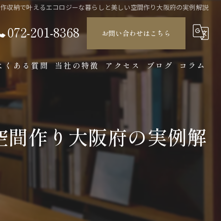
造作収納で叶えるエコロジーな暮らしと美しい空間作り大阪府の実例解説
072-201-8368
お問い合わせはこちら
よくある質問
当社の特徴
アクセス
ブログ
コラム
店舗
製造
空間作り大阪府の実例解
オーダーメイド
収納
インテリア