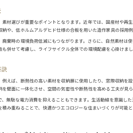
暮らしを素敵に整える造作収納活用術
夫
造作収納を活用した空間の整え方ガイド
、素材選びが重要なポイントとなります。近年では、国産材や再
美しさと機能性を両立する造作収納術
収納や、低ホルムアルデヒド仕様の合板を用いた造作家具の採用例
造作収納で叶える快適な生活動線の工夫
、廃棄時の環境負荷低減にもつながります。さらに、自然素材は使
収納力を高める造作収納のデザイン実例
性も併せて考慮し、ライフサイクル全体での環境配慮を心掛けまし
造作収納と整理整頓のアイデア集
秘訣
。例えば、断熱性の高い素材を収納扉に使用したり、窓際収納を
お気軽にお問い合わせください
お気軽にお問い合わせください
納を壁面に一体化させ、空間の気密性や断熱性を高める工夫が見ら
で、無駄な電力消費を抑えることもできます。生活動線を意識した
を積み重ねることで、快適かつエコロジーな住まいづくりが可能と