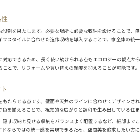
エコ意識を高める造作収納の選び方ガイド
長く使える造作収納の耐久性と価値
係性
造作収納と省資源への具体的な取り組み
オーダーメイド収納で実現する理想の住まい
な役割を果たします。必要な場所に必要な収納を設けることで、
イフスタイルに合わせた造作収納を導入することで、家全体の統一
造作収納で叶える理想の住空間づくり
オーダーメイド収納ならではの工夫と魅力
造作収納が叶えるライフスタイル対応設計
に対応できるため、長く使い続けられる点もエコロジーの観点か
ることで、リフォームや買い替えの頻度を抑えることが可能です。
理想の暮らしを実現する収納プランニング術
造作収納で住まい全体に統一感を演出
ント
エコ志向なら造作収納の選択が正解
エコ志向の暮らしに最適な造作収納の魅力
をもたらせる点です。壁面や天井のラインに合わせてデザインさ
造作収納で実現する省エネ・環境配慮の工夫
や色を揃えることで、視覚的な広がりと調和を生み出している住ま
エコライフを叶える造作収納の選び方
、隠す収納と見せる収納をバランスよく配置するなど、細部まで
環境に優しい素材選定と造作収納
イドならではの統一感を実現できるため、空間美を追求したい方に
長く使える造作収納で廃棄物削減を目指す