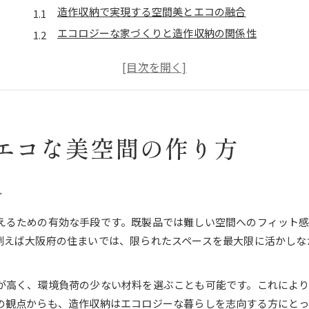
造作収納で実現する空間美とエコの融合
エコロジーな家づくりと造作収納の関係性
造作収納が叶える美しい統一感のポイント
サステナブル素材を選ぶ造作収納の工夫
造作収納だから叶う省エネな暮らしの秘訣
環境に優しい収納計画で快適に暮らす方法
エコな美空間の作り方
造作収納で叶える環境配慮型の収納計画
快適さが続く造作収納のメンテナンステクニック
環境に優しい素材選びと造作収納の実践例
合
造作収納で無駄を減らすアイデア集
えるための有効な手段です。既製品では難しい空間へのフィット
エコロジーと快適性を両立する収納方法
例えば大阪府の住まいでは、限られたスペースを最大限に活かしな
サステナビリティを意識した造作収納の魅力
造作収納がもたらす持続可能な暮らしとは
が高く、環境負荷の少ない材料を選ぶことも可能です。これにより
サステナビリティ重視の造作収納設計の秘訣
の観点からも、造作収納はエコロジーな暮らしを志向する方にとっ