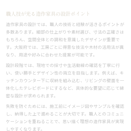
素材感を活かす造作家具の魅惑的な選び方
職人技が光る造作家具の設計ポイント
インテリア全体を考えた造作家具の設計術
造作家具の設計では、職人の技術と経験が活きるポイントが
大阪府の住まいに合う造作家具選びの秘訣
多数あります。細部の仕上がりや素材選び、寸法の正確さは
リビングを彩る造作家具活用の実例紹介
もちろん、空間全体との調和を意識したデザインが重要で
造作家具でリビングを魅惑的に演出する方法
す。大阪府では、工房ごとに得意な技法や木材の活用法が異
大阪府の実例に学ぶ造作家具の活用術
なり、用途や好みに合わせた提案が可能です。
家族が集まる空間に最適な造作家具のポイント
設計段階では、現地での採寸や生活動線の確認を丁寧に行
暮らしやすさが際立つ造作家具の実例集
い、使い勝手とデザイン性の両立を目指します。例えば、キ
造作家具が叶える快適リビングのアイデア
ッチンカウンター下に収納を組み込む、リビングの壁面を一
体化したテレビボードにするなど、具体的な要望に応じて綿
密な設計が求められます。
失敗を防ぐためには、施工前にイメージ図やサンプルを確認
し、納得した上で進めることが大切です。職人とのコミュニ
ケーションを重ねることで、思い描く理想の造作家具が実現
しやすくなります。