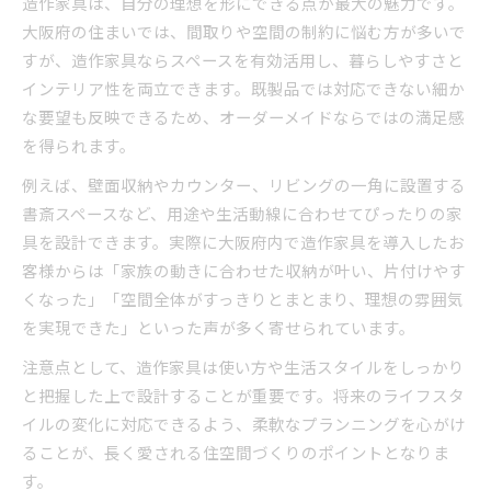
造作家具は、自分の理想を形にできる点が最大の魅力です。
自分らしいインテリアなら造作家具が最適
大阪府の住まいでは、間取りや空間の制約に悩む方が多いで
造作家具で実現する自分らしい空間作り
すが、造作家具ならスペースを有効活用し、暮らしやすさと
インテリア性を両立できます。既製品では対応できない細か
オーダーメイド造作家具で理想を形に
な要望も反映できるため、オーダーメイドならではの満足感
インテリアに調和する造作家具の選び方
を得られます。
暮らしやすさを追求した造作家具の活用
例えば、壁面収納やカウンター、リビングの一角に設置する
造作家具で叶えるオンリーワンの魅惑感
書斎スペースなど、用途や生活動線に合わせてぴったりの家
壁面収納で広がる造作家具の可能性
具を設計できます。実際に大阪府内で造作家具を導入したお
造作家具の壁面収納で空間を有効活用
客様からは「家族の動きに合わせた収納が叶い、片付けやす
デッドスペースを生かす造作家具の工夫
くなった」「空間全体がすっきりとまとまり、理想の雰囲気
壁面収納で魅力的なインテリアを実現
を実現できた」といった声が多く寄せられています。
大阪府の住まいに最適な造作家具収納術
注意点として、造作家具は使い方や生活スタイルをしっかり
整理整頓が楽しくなる造作家具の魅惑
と把握した上で設計することが重要です。将来のライフスタ
暮らしに調和する造作家具選びのコツ
イルの変化に対応できるよう、柔軟なプランニングを心がけ
造作家具選びで大切な調和のポイント
ることが、長く愛される住空間づくりのポイントとなりま
す。
ライフスタイルに合わせた造作家具の選択