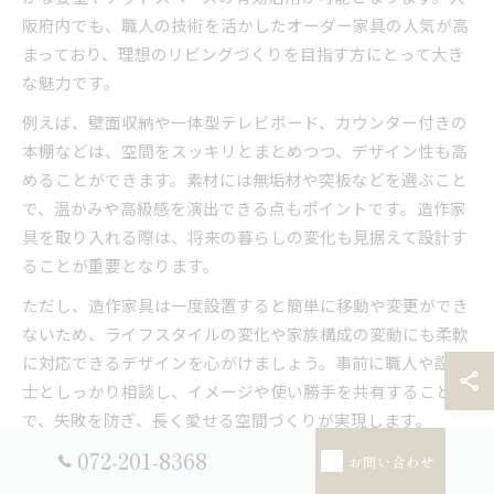
阪府内でも、職人の技術を活かしたオーダー家具の人気が高
まっており、理想のリビングづくりを目指す方にとって大き
な魅力です。
例えば、壁面収納や一体型テレビボード、カウンター付きの
本棚などは、空間をスッキリとまとめつつ、デザイン性も高
めることができます。素材には無垢材や突板などを選ぶこと
で、温かみや高級感を演出できる点もポイントです。造作家
具を取り入れる際は、将来の暮らしの変化も見据えて設計す
ることが重要となります。
ただし、造作家具は一度設置すると簡単に移動や変更ができ
ないため、ライフスタイルの変化や家族構成の変動にも柔軟
に対応できるデザインを心がけましょう。事前に職人や設計
士としっかり相談し、イメージや使い勝手を共有すること
で、失敗を防ぎ、長く愛せる空間づくりが実現します。
072-201-8368
お問い合わせ
大阪府の実例に学ぶ造作家具の活用術