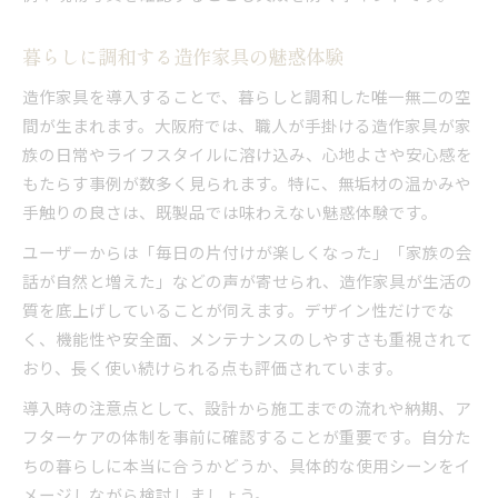
暮らしに調和する造作家具の魅惑体験
造作家具を導入することで、暮らしと調和した唯一無二の空
間が生まれます。大阪府では、職人が手掛ける造作家具が家
族の日常やライフスタイルに溶け込み、心地よさや安心感を
もたらす事例が数多く見られます。特に、無垢材の温かみや
手触りの良さは、既製品では味わえない魅惑体験です。
ユーザーからは「毎日の片付けが楽しくなった」「家族の会
話が自然と増えた」などの声が寄せられ、造作家具が生活の
質を底上げしていることが伺えます。デザイン性だけでな
く、機能性や安全面、メンテナンスのしやすさも重視されて
おり、長く使い続けられる点も評価されています。
導入時の注意点として、設計から施工までの流れや納期、ア
フターケアの体制を事前に確認することが重要です。自分た
ちの暮らしに本当に合うかどうか、具体的な使用シーンをイ
メージしながら検討しましょう。