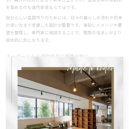
を高めるのも造作家具ならではです。
自分らしい空間作りのためには、日々の暮らしの流れや将来
の使い方まで考慮した設計が重要です。事前にイメージや要
望を整理し、専門家に相談することで、理想の住まいがより
具体的に形になります。
オーダーメイド造作家具で理想を形に
オーダーメイドの造作家具は、理想の空間を実現するための
最適な方法です。大阪府内では、職人による細部までこだわ
った製作が可能で、素材やデザイン、寸法まで自由に選べる
のが特徴です。
例えば、リビングの壁面全体を活かした収納や、カフェのよ
うな雰囲気を演出するキッチンカウンターなど、具体的なイ
メージを職人と共有しながら進めることで、満足度の高い仕
上がりになります。失敗を防ぐためには、用途や設置場所、