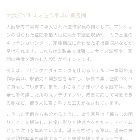
大阪府で叶える造作家具の実践例
大阪府内で実際に導入された造作家具の例として、マンショ
ンの限られた空間を最大限に活かす壁面収納や、カフェ風の
キッチンカウンター、家族構成に合わせた多機能収納などが
挙げられます。これらは既製品では難しいサイズ調整や、空
間の特徴を活かした設計がポイントです。
例えば、リビングとダイニングを仕切るシェルフ一体型の造
作家具は、収納力と開放感を両立し、家族の集う空間づくり
に貢献しています。また、小さなお子様がいる家庭では、安
全性を考慮した角の丸いデザインや、成長に応じて可変でき
る棚など、使う人に寄り添った工夫がなされています。
こうした実例からも分かるように、造作家具は「暮らしの困
りごと」を解決し、日常に彩りと快適さをもたらすアイテム
として注目を集めています。導入を検討する際は、過去の事
例や現物写真を確認することも失敗を防ぐポイントです。