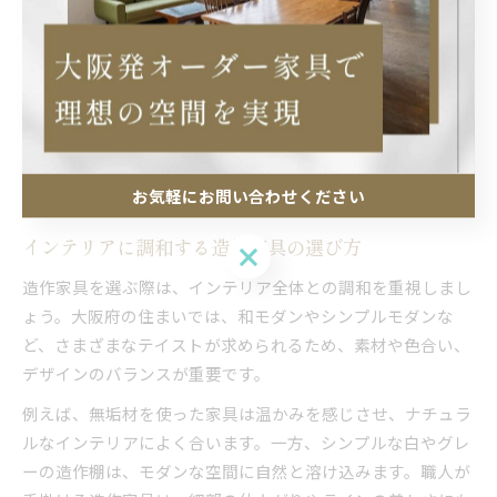
将来のライフスタイルの変化も見据えて打ち合わせを行うこ
とが大切です。
オーダーメイドならではの自由度がある一方で、費用や納期
についても事前に確認しましょう。施工例として、大阪市内
のマンションでリビングとダイニングを仕切る収納兼カウン
ターを導入し、空間にメリハリと機能性を持たせたケースも
あります。
お気軽にお問い合わせください
インテリアに調和する造作家具の選び方
お気軽にお問い合わせください
造作家具を選ぶ際は、インテリア全体との調和を重視しまし
ょう。大阪府の住まいでは、和モダンやシンプルモダンな
ど、さまざまなテイストが求められるため、素材や色合い、
デザインのバランスが重要です。
例えば、無垢材を使った家具は温かみを感じさせ、ナチュラ
ルなインテリアによく合います。一方、シンプルな白やグレ
ーの造作棚は、モダンな空間に自然と溶け込みます。職人が