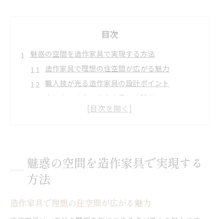
目次
魅惑の空間を造作家具で実現する方法
造作家具で理想の住空間が広がる魅力
職人技が光る造作家具の設計ポイント
大阪府で叶える造作家具の実践例
暮らしに調和する造作家具の魅惑体験
素材とデザインで差がつく造作家具活用
大阪府の住まいが変わる造作家具の魅力
造作家具がもたらす大阪府の新たな暮らし
魅惑の空間を造作家具で実現する
大阪で人気の造作家具の魅惑ポイント
方法
空間を最大限に生かす造作家具の技術
造作家具でつくる統一感ある住まい実例
造作家具で理想の住空間が広がる魅力
大阪府で注目される造作家具の理由とは