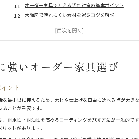
オーダー家具で叶える汚れ対策の基本ポイント
大阪府で汚れにくい素材を選ぶコツを解説
オーダーメイド家具工房の選び方と信頼の基準
家具リメイクや出張加工で暮らしを快適に
安いオーダー家具と高品質の見極め方
手入れが簡単なオーダー家具の魅力を解説
に強いオーダー家具選び
オーダー家具で実現する手入れのしやすさとは
汚れにくい加工技術の特徴とその利点を紹介
大阪の家具工房で選ぶ手入れ簡単な素材
ポイント
長持ち家具を支えるメンテナンスの工夫
垢を最小限に抑えるため、素材や仕上げを自由に選べる点が大き
日常使いで差が出るオーダー家具の手入れ法
することが重要です。
暮らしを変える汚れにくい家具の素材選び
や、耐水性・耐油性を高めるコーティングを施す方法が一般的で
オーダー家具で選べる汚れに強い素材の種類
メリットがあります。
大阪府で人気の耐久素材とその違いを徹底比較