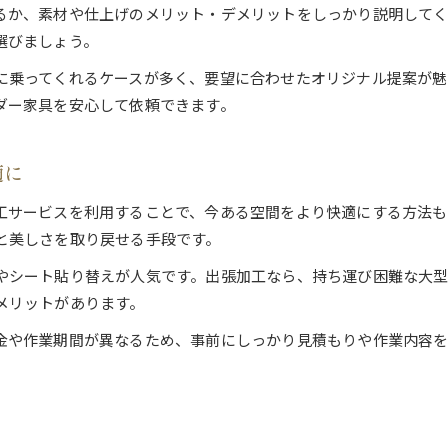
るか、素材や仕上げのメリット・デメリットをしっかり説明して
快適な生活に合うオーダー家具導入のコツ
選びましょう。
オーダー家具で叶える快適な暮らしの始め方
に乗ってくれるケースが多く、要望に合わせたオリジナル提案が魅
大阪の家具工房に依頼する際の注意点
ダー家具を安心して依頼できます。
汚れにくい家具導入で家事負担を減らす工夫
家具リメイクや加工サービスの賢い利用法
適に
オーダーメイド家具のサイズ調整で快適空間を演出
工サービスを利用することで、今ある空間をより快適にする方法も
と美しさを取り戻せる手段です。
お気軽にお問い合わせください
お気軽にお問い合わせください
やシート貼り替えが人気です。出張加工なら、持ち運び困難な大
メリットがあります。
金や作業期間が異なるため、事前にしっかり見積もりや作業内容