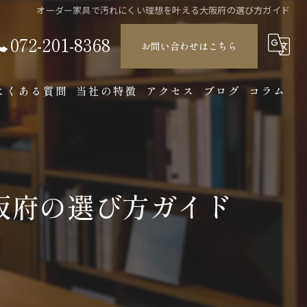
オーダー家具で汚れにくい理想を叶える大阪府の選び方ガイド
072-201-8368
お問い合わせはこちら
よくある質問
当社の特徴
アクセス
ブログ
コラム
店舗
製造
阪府の選び方ガイド
オーダーメイド
収納
インテリア