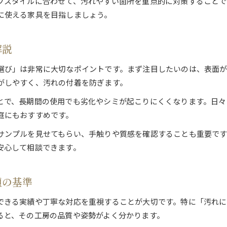
フスタイルに合わせて、汚れやすい箇所を重点的に対策することで
人工素材と無垢材の汚れにくさを検証
に使える家具を目指しましょう。
オーダー家具の仕上げが清潔さを保つ理由
家具工房選びで素材へのこだわりを活かす
解説
オーダー家具でメンテナンス楽々な部屋づくり
オーダー家具で手間いらずな部屋を実現する方法
選び」は非常に大切なポイントです。まず注目したいのは、表面
汚れにくい家具配置で日々の掃除を時短に
がしやすく、汚れの付着を防ぎます。
サイズ調整で快適な生活動線を設計する秘訣
とで、長期間の使用でも劣化やシミが起こりにくくなります。日々
家具工房の加工技術が支えるメンテナンス性
庭にもおすすめです。
暮らしに合わせたオーダー家具の導入メリット
サンプルを見せてもらい、手触りや質感を確認することも重要で
素材から考える大阪府の汚れ防止家具術
安心して相談できます。
オーダー家具で実践する素材別汚れ防止術
大阪府で選べるメラミンやウレタンの特性
頼の基準
オーダー家具工房が提案する防汚加工の魅力
できる実績や丁寧な対応を重視することが大切です。特に「汚れ
家具リメイクで防汚効果を高める方法
ると、その工房の品質や姿勢がよく分かります。
毎日を快適にする素材選択のポイント