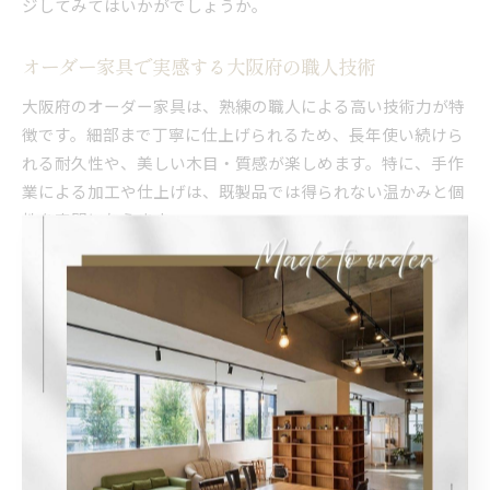
ジしてみてはいかがでしょうか。
オーダー家具で実感する大阪府の職人技術
大阪府のオーダー家具は、熟練の職人による高い技術力が特
徴です。細部まで丁寧に仕上げられるため、長年使い続けら
れる耐久性や、美しい木目・質感が楽しめます。特に、手作
業による加工や仕上げは、既製品では得られない温かみと個
性を空間に与えます。
実際に家具をオーダーする際には、職人と直接打ち合わせが
できる場合も多く、図面やサンプルを見ながら細かな調整や
要望の反映が可能です。大阪府内の工房では、伝統的な技術
と現代的なデザインの融合が行われており、機能性と美しさ
を兼ね備えた家具が生み出されています。
ただし、職人技術を活かすためには、納期やコスト、メンテ
ナンス面の確認も重要です。長く愛用するためには、製作過
程を把握し、アフターケアの相談も忘れずに行いましょう。