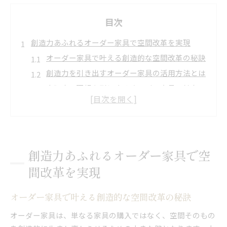
目次
創造力あふれるオーダー家具で空間改革を実現
オーダー家具で叶える創造的な空間改革の秘訣
創造力を引き出すオーダー家具の活用方法とは
大阪府で理想を形にするオーダー家具の魅力
オーダー家具×創造力で生まれる新しい空間提
案
空間改革に不可欠なオーダー家具の選び方
理想の住まい作りに役立つオーダー家具の選び方
創造力あふれるオーダー家具で空
オーダー家具選びで住まいの創造力を高めるコ
間改革を実現
ツ
理想空間を実現するオーダー家具選定ポイント
オーダー家具で叶える創造的な空間改革の秘訣
オーダー家具が住まいの個性を引き出す理由
オーダー家具は、単なる家具の購入ではなく、空間そのもの
創造力を活かせるオーダー家具の選び方ガイド