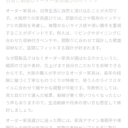
日常に馴染むオーダー家具選びのポイント
オーダー家具は、日常生活に自然と溶け込むことが大切で
す。大阪府での家具選びでは、部屋の広さや既存のインテリ
アとの調和を考慮し、無理のないサイズ感や使い勝手を重視
することがポイントです。例えば、リビングやダイニングに
合わせた収納付きベンチや、間取りに合わせて設計した壁面
収納など、空間にフィットする設計が好まれます。
なぜ既製品ではなくオーダー家具が選ばれるのかというと、
細部の寸法や素材、仕上げまで自分のこだわりを反映できる
からです。大阪の職人が手がけるオーダー家具は、長年の経
験に基づく丁寧なものづくりが特徴で、使う人のライフスタ
イルに合わせて細やかな調整が可能です。失敗例としては、
見た目だけで選んだ結果、動線が悪く使いづらくなったとい
う声もありますので、生活動線や将来の使い方も想定して検
討しましょう。
オーダー家具選びに迷った際には、家具デザイン事務所や専
門店への相談が有効です。実際の素材サンプルを手に取り、