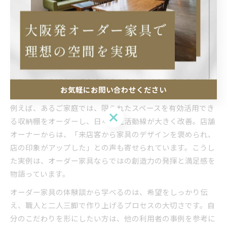
創造力が輝く大阪府のオーダー家具体験談
大阪府でオーダー家具を依頼した方々の体験談からは、創造
力が形になる喜びが伝わってきます。「家族の成長に合わせ
て収納を増やしたい」「店舗の雰囲気に合う唯一無二のカウ
ンターを作りたい」といった要望が、職人の手によって具体
お気軽にお問い合わせください
的な家具として実現した例が多く見受けられます。
例えば、あるご家庭では、限られたスペースを有効活用でき
お気軽にお問い合わせください
る収納棚をオーダーし、日々の生活動線が大きく改善。店舗
オーナーからは、「来店客から家具のデザインを褒められ、
店の印象がアップした」との声も寄せられています。こうし
た実例は、オーダー家具ならではの創造力の発揮と満足感を
物語っています。
オーダー家具の体験談から学べるのは、希望をしっかり伝
え、職人と二人三脚で作り上げるプロセスの大切さです。自
分のこだわりを形にしたい方は、他の利用者の事例を参考に