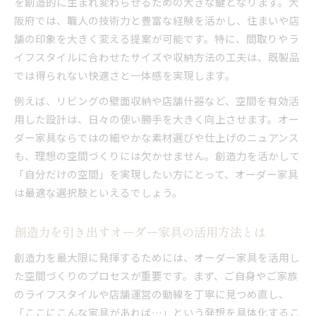
を創造的に生まれ変わらせるための大きな鍵となります。大
大阪府で注目のオーダー家具選びの基準
阪府では、職人の技術力と豊富な経験を活かし、住まいや店
大阪府で叶える唯一無二のオーダー家具体験
舗の印象を大きく変える提案が可能です。特に、間取りやラ
大阪府で体験する創造力満点のオーダー家具
イフスタイルに合わせたサイズや収納方法の工夫は、既製品
では得られない快適さと一体感を実現します。
オーダー家具で実感する大阪府の職人技術
創造力が輝く大阪府のオーダー家具体験談
例えば、リビングの壁面収納や店舗什器など、空間を有効活
大阪府で理想を形にするオーダー家具の魅力
用した設計は、日々の使い勝手を大きく向上させます。オー
ダー家具ならではの細やかな素材選びや仕上げのニュアンス
オーダー家具×創造力で叶う特別な空間作り
も、理想の空間づくりには欠かせません。創造力を活かして
個性が映える空間へ導くオーダー家具の魅力とは
「自分だけの空間」を実現したい方にとって、オーダー家具
オーダー家具で個性と創造力を空間に表現
は最適な選択肢といえるでしょう。
創造力を活かすオーダー家具の魅力ポイント
唯一無二の空間を生むオーダー家具の実力
創造力を引き出すオーダー家具の活用方法とは
オーダー家具がもたらす空間の個性化とは
創造力を最大限に発揮するためには、オーダー家具を活用し
創造的な発想を活かせるオーダー家具の特徴
た空間づくりのプロセスが重要です。まず、ご自身やご家族
日常に調和するオーダー家具を選ぶポイント
のライフスタイルや店舗運営の動線を丁寧に見つめ直し、
日常に馴染むオーダー家具選びのポイント
「ここにこんな家具があれば…」という発想を具体化するこ