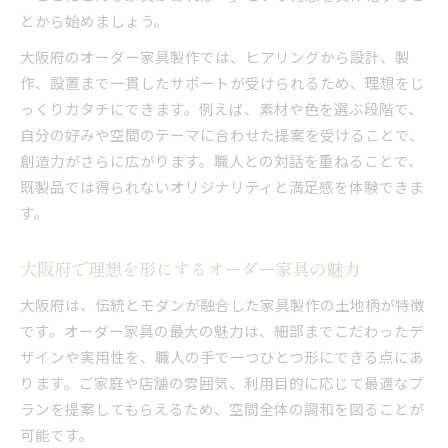
創造力が活きる調和空間のオーダー家具選定
とから始めましょう。
オーダー家具で日々の暮らしに彩りをプラス
大阪府のオーダー家具製作では、ヒアリングから設計、製
調和するオーダー家具と創造力の関係性
作、設置まで一貫したサポートが受けられるため、理想をじ
っくりカタチにできます。例えば、素材や色を選ぶ段階で、
オーダー家具で快適な毎日を創造する方法
自分の好みや空間のテーマに合わせた提案を受けることで、
暮らしを変える創造力とオーダー家具の関係性
創造力がさらに広がります。職人との対話を重ねることで、
創造力とオーダー家具が暮らしを豊かにする理
既製品では得られないオリジナリティと満足感を体験できま
由
す。
オーダー家具で実現する新しいライフスタイル
暮らしを変えるオーダー家具の創造的活用法
大阪府で理想を形にするオーダー家具の魅力
オーダー家具がもたらす毎日の変化と効果
大阪府は、伝統とモダンが融合した家具製作の土地柄が特徴
創造力が導く理想の暮らしとオーダー家具
です。オーダー家具の最大の魅力は、細部までこだわったデ
ザインや実用性を、職人の手で一つひとつ形にできる点にあ
ります。ご家庭や店舗の雰囲気、利用目的に応じて最適なプ
ランを提案してもらえるため、空間全体の調和を図ることが
可能です。