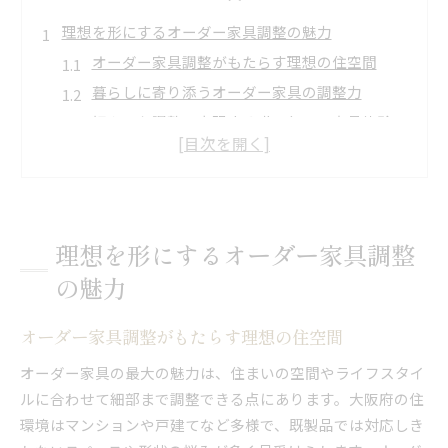
理想を形にするオーダー家具調整の魅力
オーダー家具調整がもたらす理想の住空間
暮らしに寄り添うオーダー家具の調整力
細やかな調整で実現する唯一無二の家具体験
空間に合わせたオーダー家具の魅力的な活用法
オーダー家具調整で叶える快適な部屋作り
暮らしに合わせるオーダー家具選びのコツ
オーダー家具選びで大切な調整と相談の流れ
理想を形にするオーダー家具調整
暮らしに合うオーダー家具調整の考え方
の魅力
収納効率アップを目指す家具調整の実践法
カントリー家具も選べるオーダー家具の魅力
オーダー家具調整がもたらす理想の住空間
評判を参考にオーダー家具を賢く選ぶ方法
オーダー家具の最大の魅力は、住まいの空間やライフスタイ
スペース活用に役立つ家具調整手法
ルに合わせて細部まで調整できる点にあります。大阪府の住
オーダー家具調整で限られた空間を有効活用
環境はマンションや戸建てなど多様で、既製品では対応しき