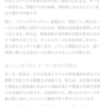
れないスペースや形状の悩みが多く見受けられます。オーダ
キッチンや洗面台にも対応する家具調整術
ー家具なら、部屋の寸法や動線、収納量に合わせて1ミリ単
家具リメイクにも活かせる調整のアイデア
位で設計が可能です。
オーダー家具で叶える収納と配置の最適解
特に、リビングやキッチン、寝室など、用途ごとに異なるニ
空間を広げるオーダー家具調整の工夫
ーズにも柔軟に対応できるため、理想の住空間を実現しやす
オーダー家具で叶える快適な大阪府の空間
くなります。例えば、壁面収納や造作棚を部屋の形状に合わ
オーダー家具調整で大阪府の快適空間を創造
せて製作することで、デッドスペースを有効活用しながら、
評判を意識したオーダー家具の選び方
見た目もスッキリと整います。こうした調整力により、長く
安いオーダー家具でも叶う理想の住まい
快適に暮らせる住まいへと進化させることが可能です。
家具の調整で暮らしやすさが格段に向上
リメイクや調整で長く愛せる家具へ進化
暮らしに寄り添うオーダー家具の調整力
納得できる調整を求めるならオーダー家具
オーダー家具は、日々の生活スタイルや家族構成の変化にも
オーダー家具調整で細部まで納得の仕上がり
柔軟に対応できる調整力が特徴です。例えば、お子様の成長
注文から調整まで安心のサポート体制
や家族の人数変動に合わせて収納の高さや棚板の位置を変更
できる設計も人気です。大阪府内でも、限られたスペースを
評判を活かしたオーダー家具調整のコツ
最大限に活かしたいという要望が多く寄せられています。
ニーズに応える調整で理想の家具を実現