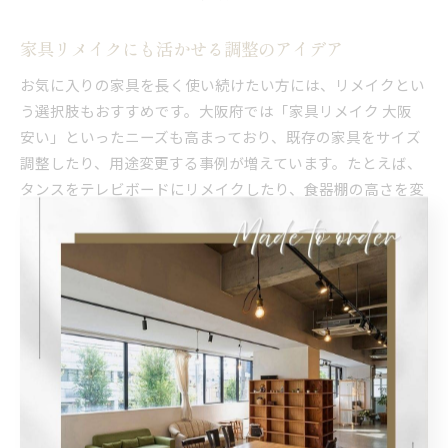
家具リメイクにも活かせる調整のアイデア
お気に入りの家具を長く使い続けたい方には、リメイクとい
う選択肢もおすすめです。大阪府では「家具リメイク 大阪
安い」といったニーズも高まっており、既存の家具をサイズ
調整したり、用途変更する事例が増えています。たとえば、
タンスをテレビボードにリメイクしたり、食器棚の高さを変
えて使い勝手を向上させるなど、アイデア次第で新たな価値
が生まれます。
リメイクの際は、家具の構造や素材を確認し、強度や安全性
に配慮した調整が不可欠です。また、塗装や取っ手の変更な
ど、デザイン面でも雰囲気を一新できます。実際に「思い出
の家具が生まれ変わってまた使えるようになった」という声
も多く聞かれます。
ただし、リメイクには専門的な知識と技術が必要なため、信
頼できる業者選びが重要です。見積もりや相談は複数の業者