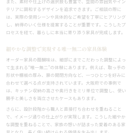
また、素材や仕上げの選択肢も豊富で、空間の雰囲気やイン
オーダー家具調整がもたらす安心感とは
テリアに調和するデザインを追求できます。ご相談の際に
機能とデザイン性両立の秘訣を解説
は、実際の使用シーンや具体的なご希望を丁寧にヒアリング
オーダー家具調整で機能と美しさを両立
し、納得のいく仕様を提案することが重要です。こうしたプ
評判の高い業者が実践する調整ノウハウ
ロセスを経て、暮らしに本当に寄り添う家具が完成します。
調整で引き立つオーダー家具のデザイン性
家具調整で使い勝手と見た目を最適化
細やかな調整で実現する唯一無二の家具体験
オーダー家具だからこそ叶う機能美の追求
オーダー家具の醍醐味は、細部にまでこだわった調整によっ
て生まれる“唯一無二”の体験にあります。例えば、取っ手の
形状や棚板の厚み、扉の開閉方向など、一つひとつを好みに
合わせて選べる点が支持されています。大阪府での事例で
は、キッチン収納の高さや奥行きをミリ単位で調整し、使い
勝手と美しさを両立させたケースもあります。
さらに、設計段階から職人と直接打ち合わせを重ねること
で、イメージ通りの仕上がりが実現します。こうした細やか
な調整を重ねることで、家族の想いが詰まった愛着のある家
具となり、長く使い続けられる価値を生み出します。