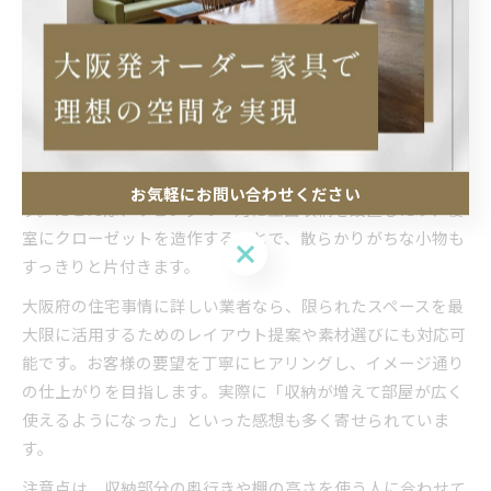
に依頼し、実績や事例を比較することをおすすめします。
オーダー家具で叶える収納と配置の最適解
オーダー家具の調整によって、収納力と配置の自由度が格段
に高まります。それぞれの生活スタイルや家族構成に合わせ
て、必要な場所に必要なだけの収納を設けることができま
お気軽にお問い合わせください
す。たとえば、リビングの一角に壁面収納を設置したり、寝
室にクローゼットを造作することで、散らかりがちな小物も
お気軽にお問い合わせください
すっきりと片付きます。
大阪府の住宅事情に詳しい業者なら、限られたスペースを最
大限に活用するためのレイアウト提案や素材選びにも対応可
能です。お客様の要望を丁寧にヒアリングし、イメージ通り
の仕上がりを目指します。実際に「収納が増えて部屋が広く
使えるようになった」といった感想も多く寄せられていま
す。
注意点は、収納部分の奥行きや棚の高さを使う人に合わせて