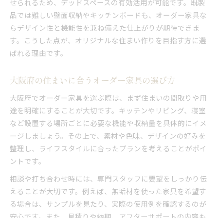
好みを反映したオーダー家具カラー選びのコツ
せられるため、デッドスペースの有効活用が可能です。既製
品では難しい壁面収納やキッチンボードも、オーダー家具な
素材選びで変わる家具の印象と使い心地
らデザイン性と機能性を兼ね備えた仕上がりが期待できま
収納も美観も叶うオーダー家具活用の秘訣
す。こうした点が、オリジナルな住まい作りを目指す方に選
オーダー家具で収納と美観を両立させる発想
ばれる理由です。
大阪府の暮らしに合う収納家具の選び方提案
空間を無駄なく使うオーダー家具収納術
大阪府の住まいに合うオーダー家具の選び方
オリジナル収納家具で叶える片付けやすい家
大阪府でオーダー家具を選ぶ際は、まず住まいの間取りや用
オーダー家具で整理整頓が楽になる理由
途を明確にすることが大切です。キッチンやリビング、寝室
など設置する場所ごとに必要な機能や収納量を具体的にイメ
ージしましょう。その上で、素材や色味、デザインの好みを
整理し、ライフスタイルに合ったプランを考えることがポイ
ントです。
相談や打ち合わせ時には、専門スタッフに要望をしっかり伝
えることが大切です。例えば、無垢材を使った家具を希望す
る場合は、サンプルを見たり、実際の使用例を確認するのが
安心です。また、見積りや納期、アフターサポートの内容も