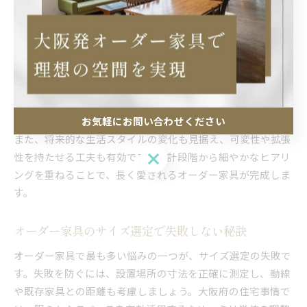
いは間取りや生活動線が多様なため、空間に合わせた設計が
求められます。
収納家具なら、しまう物の種類や量、取り出しやすさを重視
し、キッチンやリビングに合わせて最適なレイアウトを設計
します。デザイン面では、既存のインテリアや壁面収納との
調和も大切です。素材や色合いを住まいのトーンに合わせる
ことで、空間全体の統一感が生まれます。
お気軽にお問い合わせください
また、将来的な生活スタイルの変化も見据え、可変性や拡張
お気軽にお問い合わせください
性を持たせる工夫も有効です。設計段階から細やかなヒアリ
ングを重ねることで、長く愛されるオーダー家具が完成しま
す。
オーダー家具のサイズ選定で失敗しない秘訣
オーダー家具で最も多い悩みの一つが、サイズ選定の失敗で
す。失敗を防ぐには、設置場所の寸法を正確に測定し、動線
や既存家具との距離も考慮しましょう。大阪府の住宅事情で