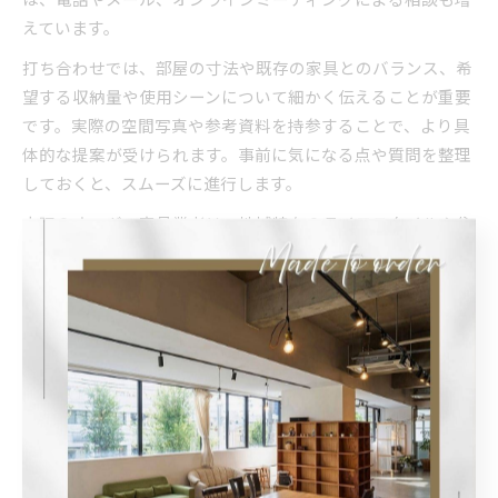
えています。
打ち合わせでは、部屋の寸法や既存の家具とのバランス、希
望する収納量や使用シーンについて細かく伝えることが重要
です。実際の空間写真や参考資料を持参することで、より具
体的な提案が受けられます。事前に気になる点や質問を整理
しておくと、スムーズに進行します。
大阪のオーダー家具業者は、地域特有のライフスタイルや住
環境にも詳しいため、地元ならではのアドバイスがもらえる
のも魅力です。納得いくまで相談を重ねることで、理想の家
具づくりが実現します。
オリジナル家具の設計で重視すべきポイント
オリジナル家具の設計では、デザイン性と機能性のバランス
が最も重要です。見た目の美しさだけでなく、実際の使い勝
手やメンテナンス性も考慮しましょう。例えば、大阪の住ま