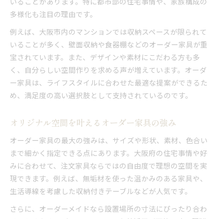
いることがあります。特に都市部の住宅事情や、家族構成の
大阪府で頼みたい注文家具の打ち合わせ方法
多様化も注目の理由です。
オリジナル家具の設計で重視すべきポイント
オーダー家具のサイズ選定で失敗しない秘訣
例えば、大阪市内のマンションでは収納スペースが限られて
いることが多く、壁面収納や食器棚などのオーダー家具が重
素材や質感にこだわる注文家具の選び方
宝されています。また、デザインや素材にこだわる方も多
暮らしを彩る大阪府のオーダー家具活用法
く、自分らしい空間作りを求める声が増えています。オーダ
オーダー家具で叶える快適なリビング空間作り
ー家具は、ライフスタイルに合わせた最適な提案ができるた
収納力アップに役立つオーダー家具事例紹介
め、満足度の高い選択肢として支持されているのです。
オーダー家具がもたらす日常の使いやすさ体験
大阪府の住まいに調和する家具配置アイデア
オリジナル空間を叶えるオーダー家具の強み
オーダー家具で子育て家庭に便利な工夫とは
オーダー家具の最大の強みは、サイズや形状、素材、色合い
デザインから始める自分らしい家具の選び方
まで細かく指定できる点にあります。大阪府の住宅事情や好
オーダー家具で叶える理想のデザイン実例集
みに合わせて、注文家具ならではの自由度で理想の空間を実
大阪府の住まいに映える家具デザインの考え方
現できます。例えば、無垢材を使った温かみのある家具や、
生活導線を考慮した収納付きテーブルなどが人気です。
オリジナル家具製作で大切なデザイン打ち合わ
せ
さらに、オーダーメイドなら設置場所の寸法にぴったり合わ