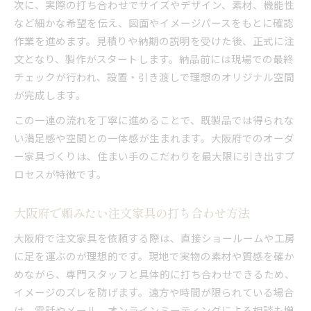
次に、実際の打ち合わせでサイズやデザイン、素材、機能性
など細かな希望を伝え、図面やイメージパースをもとに確認
作業を進めます。見積りや納期の説明を受けた後、正式に注
文となり、製作がスタートします。納品前には現場での最終
チェックが行われ、設置・引き渡しで理想のオリジナル空間
が完成します。
この一連の流れを丁寧に進めることで、既製品では得られな
い満足感や空間との一体感が生まれます。大阪府でのオーダ
ー家具づくりは、住まい手のこだわりを最大限に引き出すプ
ロセスが特徴です。
大阪府で頼みたい注文家具の打ち合わせ方法
大阪府で注文家具を依頼する際は、直接ショールームや工房
に足を運ぶのが理想的です。現地で実物の素材や質感を確か
めながら、専門スタッフと具体的に打ち合わせできるため、
イメージのズレを防げます。遠方や時間が限られている場合
は、電話やメール、オンラインミーティングによる相談も増