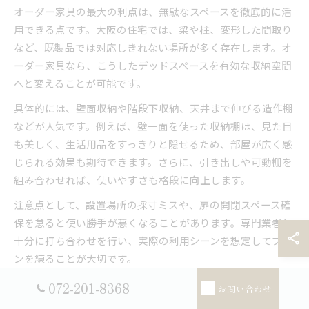
オーダー家具の最大の利点は、無駄なスペースを徹底的に活
用できる点です。大阪の住宅では、梁や柱、変形した間取り
など、既製品では対応しきれない場所が多く存在します。オ
ーダー家具なら、こうしたデッドスペースを有効な収納空間
へと変えることが可能です。
具体的には、壁面収納や階段下収納、天井まで伸びる造作棚
などが人気です。例えば、壁一面を使った収納棚は、見た目
も美しく、生活用品をすっきりと隠せるため、部屋が広く感
じられる効果も期待できます。さらに、引き出しや可動棚を
組み合わせれば、使いやすさも格段に向上します。
注意点として、設置場所の採寸ミスや、扉の開閉スペース確
保を怠ると使い勝手が悪くなることがあります。専門業者と
十分に打ち合わせを行い、実際の利用シーンを想定してプラ
ンを練ることが大切です。
072-201-8368
お問い合わせ
オリジナル収納家具で叶える片付けやすい家