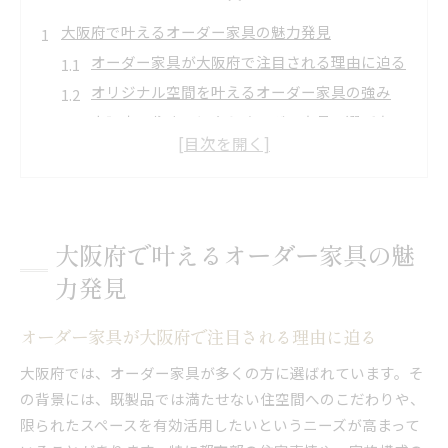
大阪府で叶えるオーダー家具の魅力発見
オーダー家具が大阪府で注目される理由に迫る
オリジナル空間を叶えるオーダー家具の強み
大阪府の住まいに合うオーダー家具の選び方
オーダー家具で感じる暮らしの変化と満足感
大阪府の評判が高いオーダー家具の特徴とは
オリジナル空間作りに最適な家具選択術
オーダー家具で実現する個性的な空間演出法
大阪府で叶えるオーダー家具の魅
理想を形にする家具選びのポイントを解説
力発見
オーダー家具の素材選びで変わる雰囲気とは
大阪府の住まいにマッチする家具設計の工夫
オーダー家具が大阪府で注目される理由に迫る
オーダー家具で叶う収納力アップの秘訣とは
大阪府では、オーダー家具が多くの方に選ばれています。そ
理想を形にする注文家具のコツをご紹介
の背景には、既製品では満たせない住空間へのこだわりや、
オーダー家具で理想を形にするための流れ紹介
限られたスペースを有効活用したいというニーズが高まって