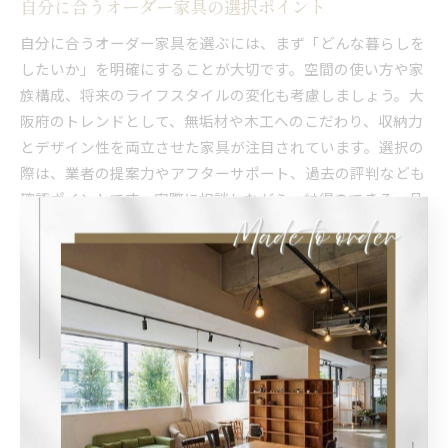
自分に合うオーダー家具の選択ポイント
自分に合うオーダー家具を選ぶには、まず「どんな暮らしを
したいか」を明確にすることが大切です。空間の使い方や家
族構成、将来のライフスタイルの変化も考慮しましょう。大
阪府のトレンドとして、無垢材や木工へのこだわり、収納力
とデザイン性を両立させた家具が注目されています。選択の
際は、業者の提案力やアフターサポート、過去の評判なども
確認ポイントです。実際に相談しながら、納得のできる一品
をじっくり選ぶことが、満足度の高いオーダー家具への近道
です。
無垢材の質感が際立つ家具選びの
コツ
オーダー家具で無垢材を選ぶメリットとは