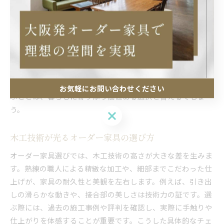
オーダー家具で無垢材を選ぶ最大のメリットは、素材本来の
温もりや経年変化を楽しめる点です。無垢材は一つひとつ表
情が異なり、年月とともに深みが増します。例えば、リビン
グのテーブルや収納棚に無垢材を使うことで、家族の成長と
ともに家具も味わいを増し、長く愛用できるインテリアとな
ります。こうした素材の魅力は、既製品では得られない特別
感をもたらします。結果として、オーダー家具に無垢材を選
お気軽にお問い合わせください
ぶことは、暮らしに寄り添う価値ある選択と言えるでしょ
う。
お気軽にお問い合わせください
木工技術が光るオーダー家具の選び方
オーダー家具選びでは、木工技術の高さが大きな差を生みま
す。熟練の職人による精緻な加工や、細部までこだわった仕
上げが、家具の耐久性と美観を左右します。例えば、引き出
しの滑らかな動きや、接合部の美しさは技術力の証です。選
ぶ際には、過去の施工事例や評判を確認し、実際に手触りや
仕上がりを体感することが重要です。こうした具体的なチェ