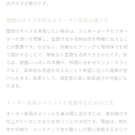
点が大きな魅力です。
質感重視のオーダー家具選びのヒント
仕上がりに差が出るオーダー家具の素材選び
理想のサイズを叶えるオーダー家具の選び方
収納効率化を実現するオーダー家具活用術
理想のサイズを実現したい場合は、フルオーダーやセミオー
オーダー家具で収納効率を最大化する方法
ダーの違いを理解し、空間寸法や収納目的を明確に伝えるこ
自宅に合わせた収納家具オーダーのポイント
とが重要です。なぜなら、詳細なヒアリングと現地採寸を経
スペース活用に優れるオーダー家具の実例
て設計することで、無駄なく空間を活用できるからです。例
オーダー家具で叶える理想の収納空間設計
えば、壁面いっぱいの本棚や、隙間に合わせたシューズラッ
使い勝手にこだわる収納家具オーダーのコツ
クなど、具体的な用途を伝えることで希望に沿った提案が受
けられます。結果として、満足度の高い家具選びが可能にな
収納を美しく整えるオーダー家具の工夫
ります。
大阪府で注目のオーダー家具業者選び方
大阪府で信頼されるオーダー家具業者の特徴
オーダー家具のメリットを実感するための工夫
業者選びで失敗しないためのオーダー家具知識
オーダー家具のメリットを最大限に活かすには、素材選びや
口コミで選ぶ大阪のオーダー家具業者の傾向
仕上がりへのこだわりを持つことが大切です。理由は、耐久
オーダー家具業者比較で重視すべきポイント
性や手触り、メンテナンス性が暮らしの質に直結するからで
納期やアフターサポートも業者選びのカギ