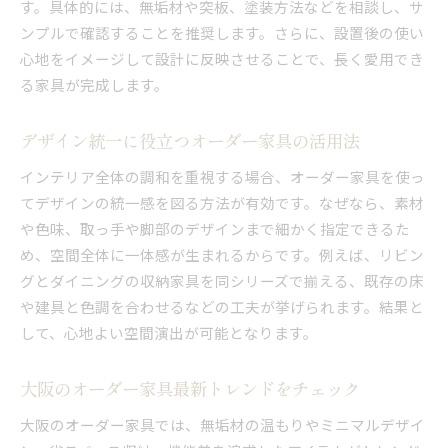
す。具体的には、無垢材や突板、塗装方法などを相談し、サ
大阪府で安いオーダー家具業者の選び方
ンプルで確認することを推奨します。さらに、設置後の使い
評判から学ぶオーダー家具の選定ポイント
心地をイメージして設計に反映させることで、長く愛用でき
オーダー家具の評判から見える選定基準
る家具が完成します。
口コミでわかるオーダー家具の満足度とは
デザイン統一に役立つオーダー家具の活用法
評判の高いオーダー家具実例をチェック
選ばれるオーダー家具業者の共通点を解説
インテリア全体の調和を重視する場合、オーダー家具を使っ
オーダー家具導入で後悔しないための注意点
てデザインの統一感を図る方法が有効です。なぜなら、素材
や色味、取っ手や脚部のデザインまで細かく指定できるた
評判を活かしたオーダー家具選びのコツ
め、空間全体に一体感が生まれるからです。例えば、リビン
暮らしを変えるオーダー家具導入のヒント
グとダイニングの収納家具を同シリーズで揃える、既存の床
オーダー家具導入で暮らしが変わる理由
や建具と色調を合わせるなどの工夫が挙げられます。結果と
自宅に最適なオーダー家具の選び方ガイド
して、心地よい空間演出が可能となります。
生活動線を考えたオーダー家具の取り入れ方
インテリア全体を引き立てる家具導入ポイント
大阪のオーダー家具最新トレンドをチェック
失敗しないオーダー家具導入のステップ
大阪のオーダー家具では、無垢材の温もりやミニマルデザイ
オーダー家具で心地よい住空間を実現する方法