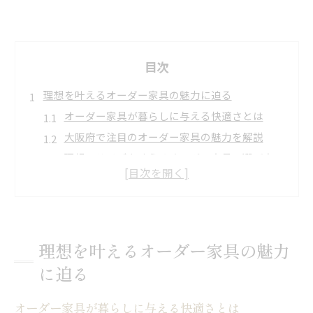
目次
理想を叶えるオーダー家具の魅力に迫る
オーダー家具が暮らしに与える快適さとは
大阪府で注目のオーダー家具の魅力を解説
理想のサイズを叶えるオーダー家具の選び方
オーダー家具のメリットを実感するための工夫
デザイン統一に役立つオーダー家具の活用法
大阪のオーダー家具最新トレンドをチェック
大阪府で話題のオーダー家具最新動向
理想を叶えるオーダー家具の魅力
大阪府で人気のオーダー家具が選ばれる理由
に迫る
話題のオーダー家具最新動向を徹底調査
大阪木工家具業界の注目ポイントを解説
オーダー家具が暮らしに与える快適さとは