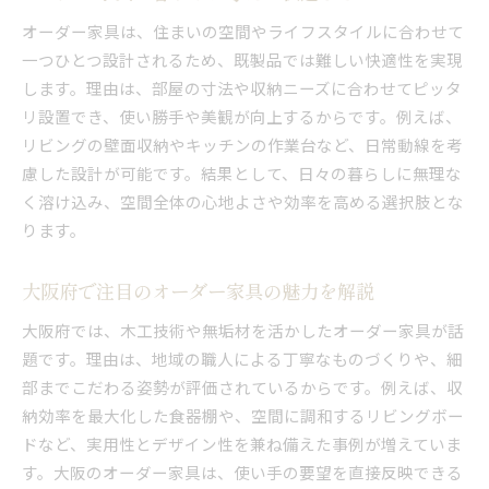
無垢材を使ったオーダー家具が支持される背景
オーダー家具は、住まいの空間やライフスタイルに合わせて
評判の良い大阪のオーダー家具最新事情
一つひとつ設計されるため、既製品では難しい快適性を実現
大阪府で安いオーダー家具の傾向と特徴
します。理由は、部屋の寸法や収納ニーズに合わせてピッタ
リ設置でき、使い勝手や美観が向上するからです。例えば、
フルオーダーとセミオーダー家具の違い解説
リビングの壁面収納やキッチンの作業台など、日常動線を考
フルオーダー家具とセミオーダー家具の違い
慮した設計が可能です。結果として、日々の暮らしに無理な
オーダー家具選びで迷ったときの判断基準
く溶け込み、空間全体の心地よさや効率を高める選択肢とな
セミオーダー家具の特徴と魅力を知ろう
ります。
作り付け家具とオーダーメイド家具の解説
用途別に適したオーダー家具の選び方
大阪府で注目のオーダー家具の魅力を解説
自分に合うオーダー家具の選択ポイント
大阪府では、木工技術や無垢材を活かしたオーダー家具が話
無垢材の質感が際立つ家具選びのコツ
題です。理由は、地域の職人による丁寧なものづくりや、細
オーダー家具で無垢材を選ぶメリットとは
部までこだわる姿勢が評価されているからです。例えば、収
木工技術が光るオーダー家具の選び方
納効率を最大化した食器棚や、空間に調和するリビングボー
ドなど、実用性とデザイン性を兼ね備えた事例が増えていま
無垢材家具で長く使えるインテリアを実現
す。大阪のオーダー家具は、使い手の要望を直接反映できる
大阪で無垢材のオーダー家具が人気の理由