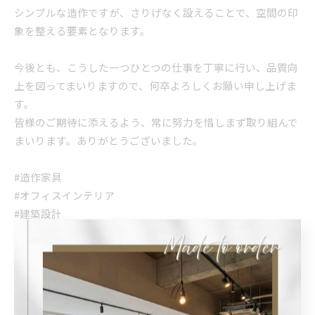
シンプルな造作ですが、さりげなく設えることで、空間の印
象を整える要素となります。
今後とも、こうした一つひとつの仕事を丁寧に行い、品質向
上を図ってまいりますので、何卒よろしくお願い申し上げま
す。
皆様のご期待に添えるよう、常に努力を惜しまず取り組んで
まいります。ありがとうございました。
#造作家具
#オフィスインテリア
#建築設計
#メラミン化粧板
#家具ディテール